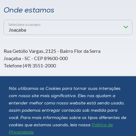
Onde estamos
Selecione o campus
Rua Getúlio Vargas, 2125 - Bairro Flor da Serra
Joaçaba - SC - CEP 89600-000
Telefone (49) 3551-2000
Siga a Unoesc
Nós utilizamos os Cookies para tornar suas interações
com nosso site mais significativa. Eles nos ajudam a
entender melhor como nosso website está sendo usado,
assim podemos entregar conteúdo sob medida para
você. Para mais informações sobre os tipos diferentes de
cookies que estamos usando, leia nossa
Política de
Privacidade
.