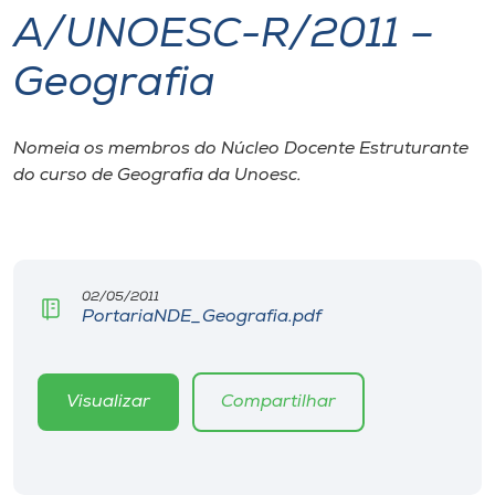
A/UNOESC-R/2011 –
I.nova
Geografia
Diplomados
Nomeia os membros do Núcleo Docente Estruturante
do curso de Geografia da Unoesc.
Cultura
CPA
02/05/2011
Biblioteca
PortariaNDE_Geografia.pdf
Editora
Visualizar
Compartilhar
Rádio