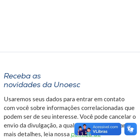
Museu
Unoesc
Store
Selecione
o idioma
Receba as
novidades da Unoesc
A+
Usaremos seus dados para entrar em contato
A-
com você sobre informações correlacionadas que
podem ser de seu interesse. Você pode cancelar o
envio da divulgação, a qualquer momento. Para
mais detalhes, leia nossa
política de