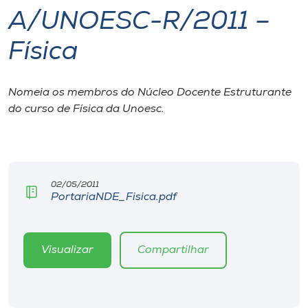
A/UNOESC-R/2011 –
I.nova
Física
Diplomados
Nomeia os membros do Núcleo Docente Estruturante
do curso de Física da Unoesc.
Cultura
CPA
02/05/2011
Biblioteca
PortariaNDE_Fisica.pdf
Editora
Visualizar
Compartilhar
Rádio