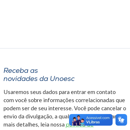
Museu
Unoesc
Store
Selecione
o idioma
Receba as
novidades da Unoesc
A+
Usaremos seus dados para entrar em contato
A-
com você sobre informações correlacionadas que
podem ser de seu interesse. Você pode cancelar o
envio da divulgação, a qualquer momento. Para
mais detalhes, leia nossa
política de