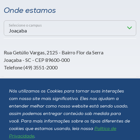
Onde estamos
Selecione o campus
Rua Getúlio Vargas, 2125 - Bairro Flor da Serra
Joaçaba - SC - CEP 89600-000
Telefone (49) 3551-2000
Siga a Unoesc
Nós utilizamos os Cookies para tornar suas interações
com nosso site mais significativa. Eles nos ajudam a
entender melhor como nosso website está sendo usado,
assim podemos entregar conteúdo sob medida para
você. Para mais informações sobre os tipos diferentes de
cookies que estamos usando, leia nossa
Política de
Privacidade
.