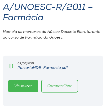
A/UNOESC-R/2011 –
I.nova
Farmácia
Diplomados
Nomeia os membros do Núcleo Docente Estruturante
do curso de Farmácia da Unoesc.
Cultura
CPA
02/05/2011
Biblioteca
PortariaNDE_Farmacia.pdf
Editora
Visualizar
Compartilhar
Rádio