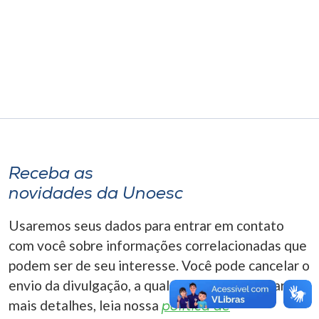
Museu
Unoesc
Store
Selecione
o idioma
Receba as
novidades da Unoesc
A+
Usaremos seus dados para entrar em contato
A-
com você sobre informações correlacionadas que
podem ser de seu interesse. Você pode cancelar o
envio da divulgação, a qualquer momento. Para
mais detalhes, leia nossa
política de