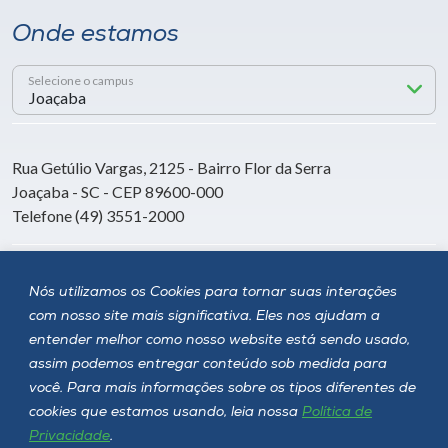
Onde estamos
Selecione o campus
Rua Getúlio Vargas, 2125 - Bairro Flor da Serra
Joaçaba - SC - CEP 89600-000
Telefone (49) 3551-2000
Siga a Unoesc
Nós utilizamos os Cookies para tornar suas interações
com nosso site mais significativa. Eles nos ajudam a
entender melhor como nosso website está sendo usado,
assim podemos entregar conteúdo sob medida para
você. Para mais informações sobre os tipos diferentes de
cookies que estamos usando, leia nossa
Política de
Privacidade
.