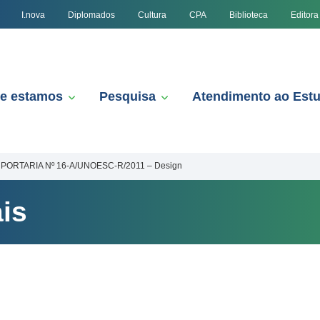
I.nova
Diplomados
Cultura
CPA
Biblioteca
Editora
e estamos
Pesquisa
Atendimento ao Est
PORTARIA Nº 16-A/UNOESC-R/2011 – Design
is