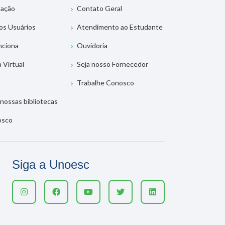
tação
Contato Geral
os Usuários
Atendimento ao Estudante
nciona
Ouvidoria
a Virtual
Seja nosso Fornecedor
Trabalhe Conosco
nossas bibliotecas
osco
Siga a Unoesc