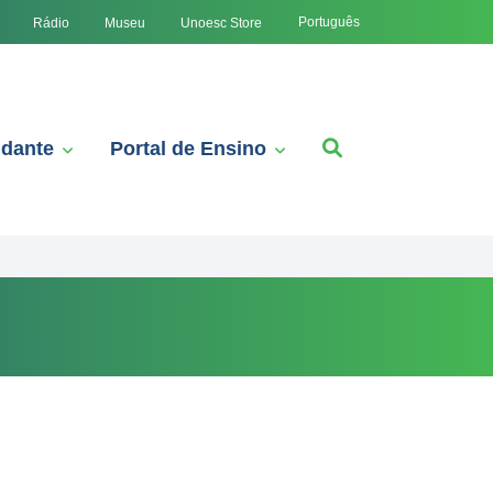
Português
Rádio
Museu
Unoesc Store
udante
Portal de Ensino