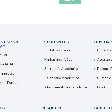
A PARA A
ESTUDANTES
DIPLOM
SC
Portal de Ensino
Consulta
bular
Minhas inscrições
Atualize
ema ACAFE
Secretaria Acadêmica
Diploma D
 ingressar
Calendário Acadêmico
Cursos e
s de Estudo
Atendimento ao Estudante
Fale Con
OS
PESQUISA
BIBLIO