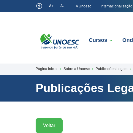
A+
A-
A Unoesc
Internacionalização
Cursos
Ond
Página Inicial
Sobre a Unoesc
Publicações Legais
Publicações Lega
Voltar