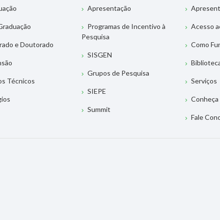
uação
Apresentação
Apresen
Graduação
Programas de Incentivo à
Acesso a
Pesquisa
rado e Doutorado
Como Fu
SISGEN
nsão
Bibliotec
Grupos de Pesquisa
os Técnicos
Serviços
SIEPE
gios
Conheça 
Summit
Fale Con