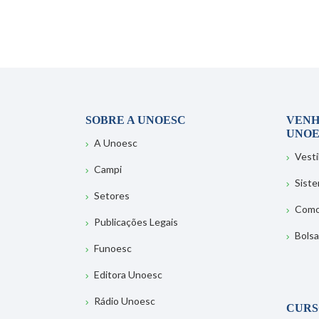
SOBRE A UNOESC
VENH
UNOE
A Unoesc
Vesti
Campi
Sist
Setores
Como
Publicações Legais
Bolsa
Funoesc
Editora Unoesc
Rádio Unoesc
CURS