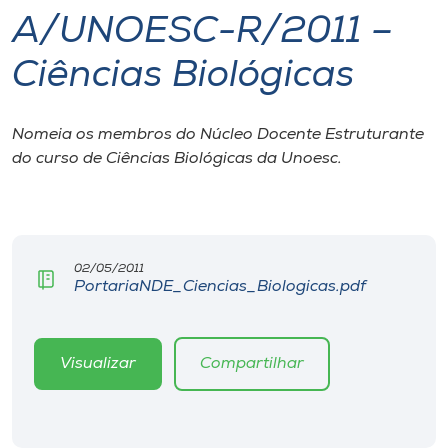
A/UNOESC-R/2011 –
I.nova
Ciências Biológicas
Diplomados
Nomeia os membros do Núcleo Docente Estruturante
do curso de Ciências Biológicas da Unoesc.
Cultura
CPA
02/05/2011
Biblioteca
PortariaNDE_Ciencias_Biologicas.pdf
Editora
Visualizar
Compartilhar
Rádio