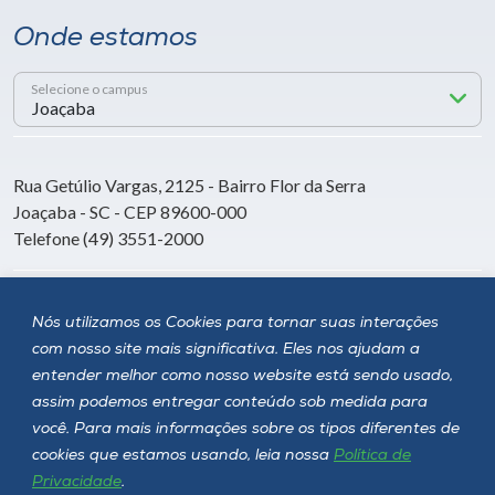
Onde estamos
Selecione o campus
Rua Getúlio Vargas, 2125 - Bairro Flor da Serra
Joaçaba - SC - CEP 89600-000
Telefone (49) 3551-2000
Siga a Unoesc
Nós utilizamos os Cookies para tornar suas interações
com nosso site mais significativa. Eles nos ajudam a
entender melhor como nosso website está sendo usado,
assim podemos entregar conteúdo sob medida para
você. Para mais informações sobre os tipos diferentes de
cookies que estamos usando, leia nossa
Política de
Privacidade
.