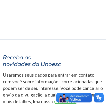
Museu
Unoesc
Store
Selecione
o idioma
Receba as
novidades da Unoesc
A+
Usaremos seus dados para entrar em contato
A-
com você sobre informações correlacionadas que
podem ser de seu interesse. Você pode cancelar o
envio da divulgação, a qualquer momento. Para
mais detalhes, leia nossa
política de