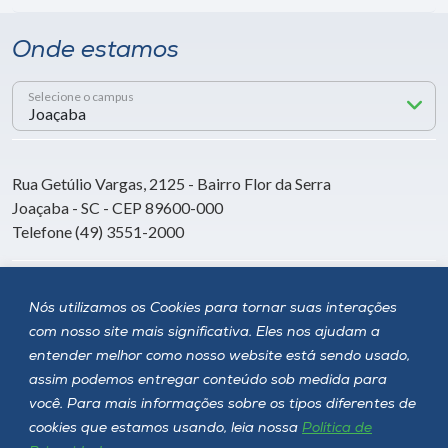
Onde estamos
Selecione o campus
Rua Getúlio Vargas, 2125 - Bairro Flor da Serra
Joaçaba - SC - CEP 89600-000
Telefone (49) 3551-2000
Siga a Unoesc
Nós utilizamos os Cookies para tornar suas interações
com nosso site mais significativa. Eles nos ajudam a
entender melhor como nosso website está sendo usado,
assim podemos entregar conteúdo sob medida para
você. Para mais informações sobre os tipos diferentes de
cookies que estamos usando, leia nossa
Política de