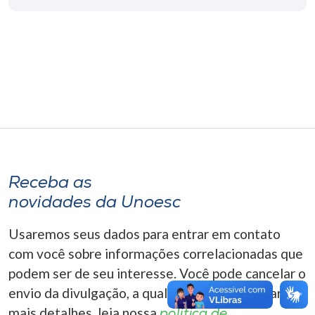
Museu
Unoesc
Store
Selecione
o idioma
Receba as
novidades da Unoesc
A+
A-
Usaremos seus dados para entrar em contato
com você sobre informações correlacionadas que
podem ser de seu interesse. Você pode cancelar o
envio da divulgação, a qualquer momento. Para
mais detalhes, leia nossa
política de