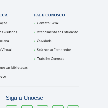
TECA
FALE CONOSCO
tação
Contato Geral
os Usuários
Atendimento ao Estudante
nciona
Ouvidoria
a Virtual
Seja nosso Fornecedor
Trabalhe Conosco
nossas bibliotecas
osco
Siga a Unoesc