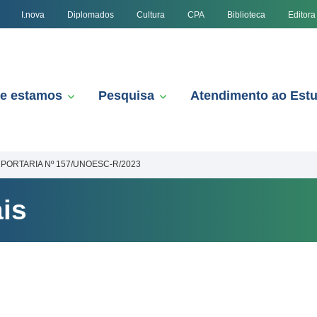
I.nova
Diplomados
Cultura
CPA
Biblioteca
Editora
e estamos
Pesquisa
Atendimento ao Est
PORTARIA Nº 157/UNOESC-R/2023
is