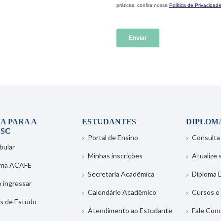
A PARA A
ESTUDANTES
DIPLOM
SC
Portal de Ensino
Consulta
bular
Minhas inscrições
Atualize
ema ACAFE
Secretaria Acadêmica
Diploma D
 ingressar
Calendário Acadêmico
Cursos e
s de Estudo
Atendimento ao Estudante
Fale Con