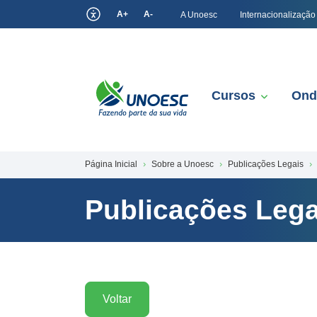
A+
A-
A Unoesc
Internacionalização
Cursos
Ond
Página Inicial
Sobre a Unoesc
Publicações Legais
Publicações Lega
Voltar