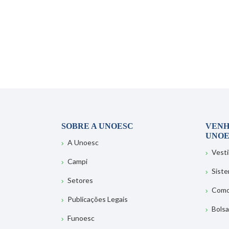
SOBRE A UNOESC
VENH
UNOE
A Unoesc
Vesti
Campi
Sist
Setores
Como
Publicações Legais
Bolsa
Funoesc