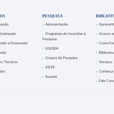
OS
PESQUISA
BIBLIO
uação
Apresentação
Apresen
Graduação
Programas de Incentivo à
Acesso a
Pesquisa
rado e Doutorado
Como Fu
SISGEN
nsão
Bibliotec
Grupos de Pesquisa
os Técnicos
Serviços
SIEPE
gios
Conheça 
Summit
Fale Con