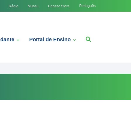
Português
Rádio
Museu
Unoesc Store
udante
Portal de Ensino