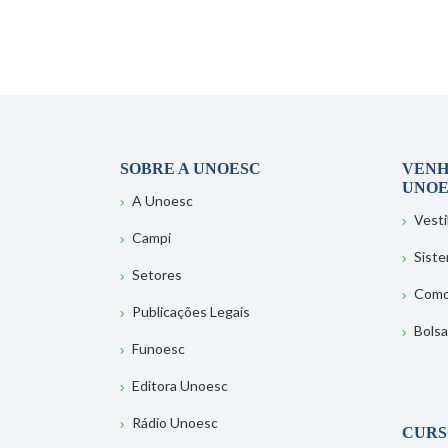
SOBRE A UNOESC
VENH
UNOE
A Unoesc
Vesti
Campi
Sist
Setores
Como
Publicações Legais
Bolsa
Funoesc
Editora Unoesc
Rádio Unoesc
CURS