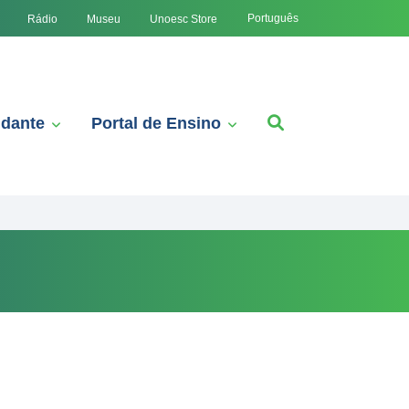
Português
Rádio
Museu
Unoesc Store
udante
Portal de Ensino