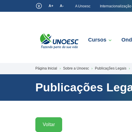
A+
A-
A Unoesc
Internacionalização
Cursos
Ond
Página Inicial
Sobre a Unoesc
Publicações Legais
Publicações Lega
Voltar