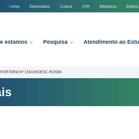
I.nova
Diplomados
Cultura
CPA
Biblioteca
Editora
e estamos
Pesquisa
Atendimento ao Est
PORTARIA Nº 156/UNOESC-R/2008
is