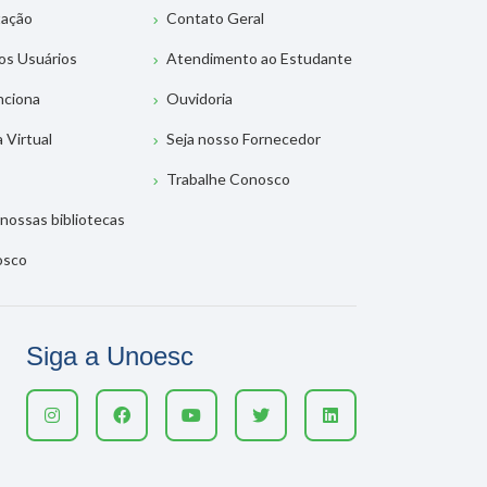
tação
Contato Geral
os Usuários
Atendimento ao Estudante
nciona
Ouvidoria
a Virtual
Seja nosso Fornecedor
Trabalhe Conosco
nossas bibliotecas
osco
Siga a Unoesc