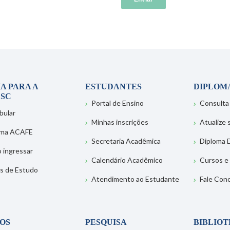
A PARA A
ESTUDANTES
DIPLOM
SC
Portal de Ensino
Consulta
bular
Minhas inscrições
Atualize
ema ACAFE
Secretaria Acadêmica
Diploma D
 ingressar
Calendário Acadêmico
Cursos e
s de Estudo
Atendimento ao Estudante
Fale Con
OS
PESQUISA
BIBLIO