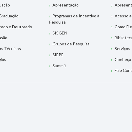
uação
Apresentação
Apresen
Graduação
Programas de Incentivo à
Acesso a
Pesquisa
rado e Doutorado
Como Fu
SISGEN
nsão
Bibliotec
Grupos de Pesquisa
os Técnicos
Serviços
SIEPE
gios
Conheça 
Summit
Fale Con