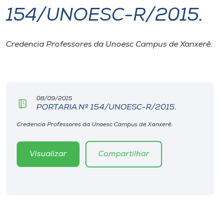
154/UNOESC-R/2015.
I.nova
Credencia Professores da Unoesc Campus de Xanxerê.
Diplomados
Cultura
08/09/2015
PORTARIA Nº 154/UNOESC-R/2015.
CPA
Credencia Professores da Unoesc Campus de Xanxerê.
Biblioteca
Visualizar
Compartilhar
Editora
Rádio