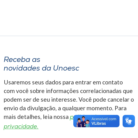
Museu
Unoesc
Store
Receba as
Selecione
o idioma
novidades da Unoesc
Usaremos seus dados para entrar em contato
com você sobre informações correlacionadas que
A+
podem ser de seu interesse. Você pode cancelar o
A-
envio da divulgação, a qualquer momento. Para
mais detalhes, leia nossa
política de
privacidade.