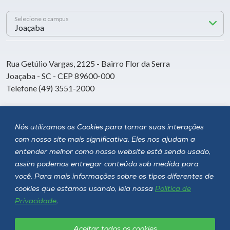
Selecione o campus
Rua Getúlio Vargas, 2125 - Bairro Flor da Serra
Joaçaba - SC - CEP 89600-000
Telefone (49) 3551-2000
Siga a Unoesc
Nós utilizamos os Cookies para tornar suas interações
com nosso site mais significativa. Eles nos ajudam a
entender melhor como nosso website está sendo usado,
assim podemos entregar conteúdo sob medida para
você. Para mais informações sobre os tipos diferentes de
cookies que estamos usando, leia nossa
Política de
Privacidade
.
Aceitar todos os cookies