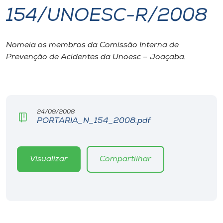
154/UNOESC-R/2008
I.nova
Nomeia os membros da Comissão Interna de
Diplomados
Prevenção de Acidentes da Unoesc – Joaçaba.
Cultura
CPA
24/09/2008
PORTARIA_N_154_2008.pdf
Biblioteca
Visualizar
Compartilhar
Editora
Rádio