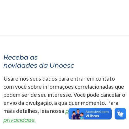
Museu
Unoesc
Store
Selecione
Receba as
o idioma
novidades da Unoesc
Usaremos seus dados para entrar em contato
A+
com você sobre informações correlacionadas que
A-
podem ser de seu interesse. Você pode cancelar o
envio da divulgação, a qualquer momento. Para
mais detalhes, leia nossa
política de
privacidade.