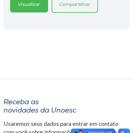
Museu
Visualizar
Compartilhar
Unoesc
Store
Selecione
o idioma
A+
A-
Receba as
novidades da Unoesc
Usaremos seus dados para entrar em contato
com você sobre informações correlacionadas que