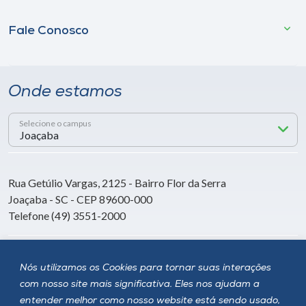
Fale Conosco
Onde estamos
Selecione o campus
Rua Getúlio Vargas, 2125 - Bairro Flor da Serra
Joaçaba - SC - CEP 89600-000
Telefone (49) 3551-2000
Siga a Unoesc
Nós utilizamos os Cookies para tornar suas interações
com nosso site mais significativa. Eles nos ajudam a
entender melhor como nosso website está sendo usado,