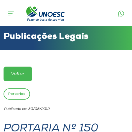
Cursos
Onde estamos
Publicações Legais
Pesquisa
Atendimento ao Estudante
Voltar
Portal de Ensino
Portarias
A
Publicado em 30/08/2012
Unoesc
PORTARIA Nº 150
Internacionalização