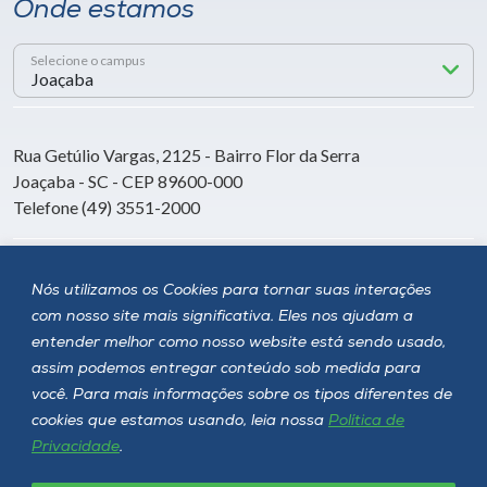
Onde estamos
Selecione o campus
Rua Getúlio Vargas, 2125 - Bairro Flor da Serra
Joaçaba - SC - CEP 89600-000
Telefone (49) 3551-2000
Siga a Unoesc
Nós utilizamos os Cookies para tornar suas interações
com nosso site mais significativa. Eles nos ajudam a
entender melhor como nosso website está sendo usado,
assim podemos entregar conteúdo sob medida para
você. Para mais informações sobre os tipos diferentes de
cookies que estamos usando, leia nossa
Política de
Privacidade
.