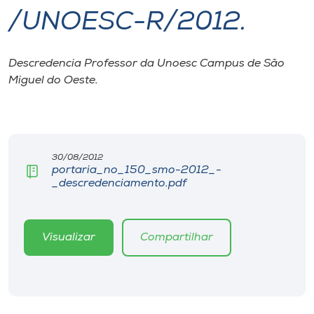
/UNOESC-R/2012.
I.nova
Descredencia Professor da Unoesc Campus de São
Diplomados
Miguel do Oeste.
Cultura
CPA
30/08/2012
portaria_no_150_smo-2012_-
_descredenciamento.pdf
Biblioteca
Editora
Visualizar
Compartilhar
Rádio