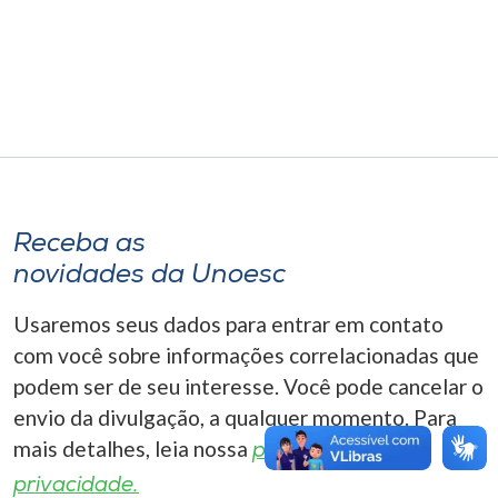
Museu
Unoesc
Store
Selecione
o idioma
Receba as
novidades da Unoesc
Usaremos seus dados para entrar em contato
A+
com você sobre informações correlacionadas que
A-
podem ser de seu interesse. Você pode cancelar o
envio da divulgação, a qualquer momento. Para
mais detalhes, leia nossa
política de
privacidade.