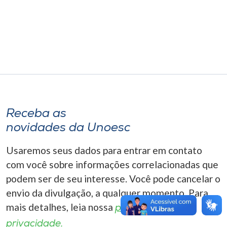
Museu
Unoesc
Store
Selecione
o idioma
Receba as
novidades da Unoesc
Usaremos seus dados para entrar em contato
A+
A-
com você sobre informações correlacionadas que
podem ser de seu interesse. Você pode cancelar o
envio da divulgação, a qualquer momento. Para
mais detalhes, leia nossa
política de
privacidade.