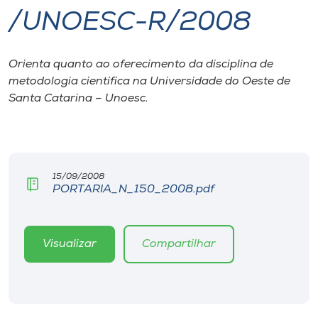
/UNOESC-R/2008
I.nova
Orienta quanto ao oferecimento da disciplina de
Diplomados
metodologia científica na Universidade do Oeste de
Santa Catarina – Unoesc.
Cultura
CPA
15/09/2008
PORTARIA_N_150_2008.pdf
Biblioteca
Editora
Visualizar
Compartilhar
Rádio