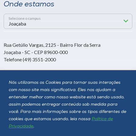
Onde estamos
Selecione o campus
Rua Getúlio Vargas, 2125 - Bairro Flor da Serra
Joaçaba - SC - CEP 89600-000
Telefone (49) 3551-2000
Siga a Unoesc
Nós utilizamos os Cookies para tornar suas interações
com nosso site mais significativa. Eles nos ajudam a
entender melhor como nosso website está sendo usado,
assim podemos entregar conteúdo sob medida para
você. Para mais informações sobre os tipos diferentes de
cookies que estamos usando, leia nossa
Política de
Privacidade
.