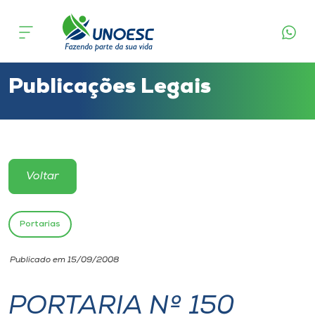
Cursos
Onde estamos
Publicações Legais
Pesquisa
Atendimento ao Estudante
Voltar
Portal de Ensino
Portarias
A
Publicado em 15/09/2008
Unoesc
PORTARIA Nº 150
Internacionalização