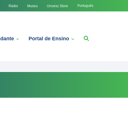
Português
Rádio
Museu
Unoesc Store
udante
Portal de Ensino