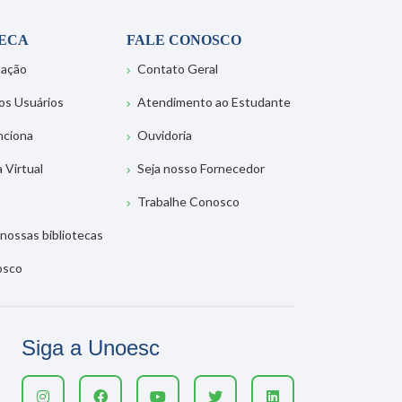
TECA
FALE CONOSCO
tação
Contato Geral
os Usuários
Atendimento ao Estudante
nciona
Ouvidoria
a Virtual
Seja nosso Fornecedor
Trabalhe Conosco
nossas bibliotecas
osco
Siga a Unoesc