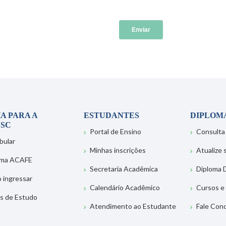
A PARA A
ESTUDANTES
DIPLOM
SC
Portal de Ensino
Consulta
bular
Minhas inscrições
Atualize
ema ACAFE
Secretaria Acadêmica
Diploma D
 ingressar
Calendário Acadêmico
Cursos e
s de Estudo
Atendimento ao Estudante
Fale Con