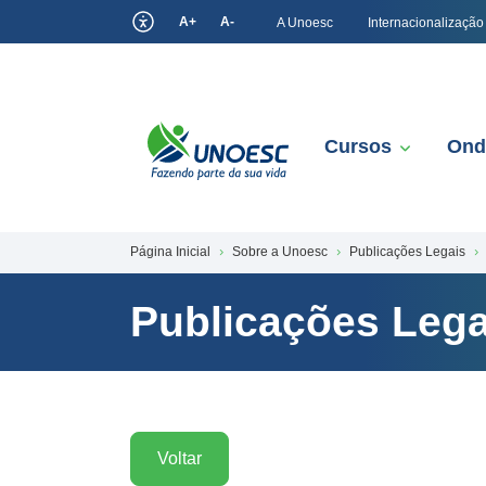
A+
A-
A Unoesc
Internacionalização
Cursos
Ond
Página Inicial
Sobre a Unoesc
Publicações Legais
Publicações Lega
Voltar