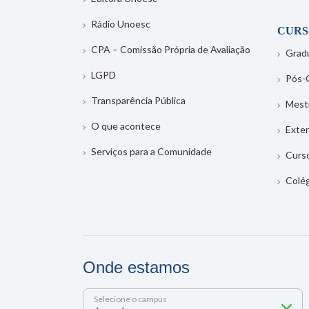
Rádio Unoesc
CURS
CPA – Comissão Própria de Avaliação
Grad
LGPD
Pós-
Transparência Pública
Mest
O que acontece
Exte
Serviços para a Comunidade
Curs
Colé
Onde estamos
Selecione o campus