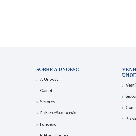
SOBRE A UNOESC
VENH
UNOE
A Unoesc
Vesti
Campi
Sist
Setores
Como
Publicações Legais
Bolsa
Funoesc
Editora Unoesc