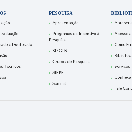
OS
PESQUISA
BIBLIO
uação
Apresentação
Apresen
Graduação
Programas de Incentivo à
Acesso a
Pesquisa
rado e Doutorado
Como Fu
SISGEN
nsão
Bibliotec
Grupos de Pesquisa
os Técnicos
Serviços
SIEPE
gios
Conheça 
Summit
Fale Con