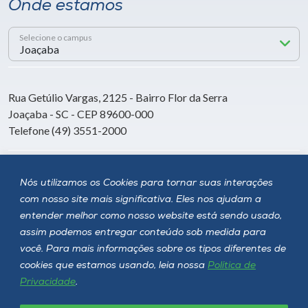
Onde estamos
Selecione o campus
Rua Getúlio Vargas, 2125 - Bairro Flor da Serra
Joaçaba - SC - CEP 89600-000
Telefone (49) 3551-2000
Siga a Unoesc
Nós utilizamos os Cookies para tornar suas interações
com nosso site mais significativa. Eles nos ajudam a
entender melhor como nosso website está sendo usado,
assim podemos entregar conteúdo sob medida para
você. Para mais informações sobre os tipos diferentes de
cookies que estamos usando, leia nossa
Política de
Privacidade
.