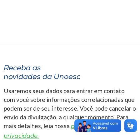
Museu
Unoesc
Store
Selecione
o idioma
Receba as
novidades da Unoesc
Usaremos seus dados para entrar em contato
A+
com você sobre informações correlacionadas que
A-
podem ser de seu interesse. Você pode cancelar o
envio da divulgação, a qualquer momento. Para
mais detalhes, leia nossa
política de
privacidade.