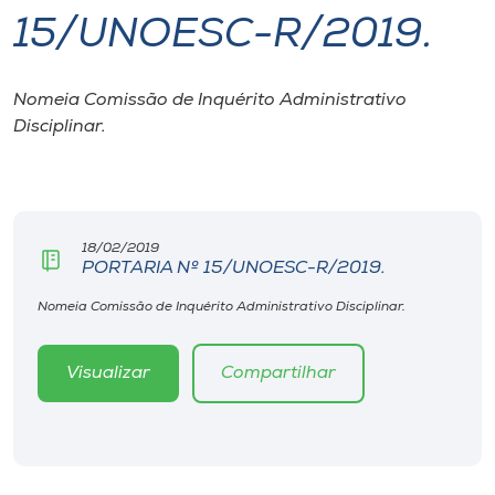
15/UNOESC-R/2019.
I.nova
Nomeia Comissão de Inquérito Administrativo
Diplomados
Disciplinar.
Cultura
CPA
18/02/2019
PORTARIA Nº 15/UNOESC-R/2019.
Biblioteca
Nomeia Comissão de Inquérito Administrativo Disciplinar.
Visualizar
Compartilhar
Editora
Rádio