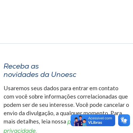
Museu
Unoesc
Store
Selecione
o idioma
Receba as
novidades da Unoesc
Usaremos seus dados para entrar em contato
A+
A-
com você sobre informações correlacionadas que
podem ser de seu interesse. Você pode cancelar o
envio da divulgação, a qualquer momento. Para
mais detalhes, leia nossa
política de
privacidade.