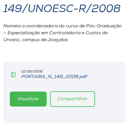
149/UNOESC-R/2008
I.nova
Nomeia a coordenadora do curso de Pós-Graduação
Diplomados
– Especialização em Controladoria e Custos da
Unoesc, campus de Joaçaba.
Cultura
CPA
12/09/2008
PORTARIA_N_149_2008.pdf
Biblioteca
Editora
Visualizar
Compartilhar
Rádio