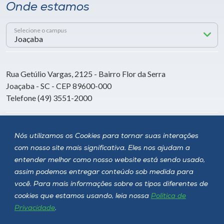
Onde estamos
Selecione o campus
Rua Getúlio Vargas, 2125 - Bairro Flor da Serra
Joaçaba - SC - CEP 89600-000
Telefone (49) 3551-2000
Siga a Unoesc
Nós utilizamos os Cookies para tornar suas interações
com nosso site mais significativa. Eles nos ajudam a
entender melhor como nosso website está sendo usado,
assim podemos entregar conteúdo sob medida para
você. Para mais informações sobre os tipos diferentes de
cookies que estamos usando, leia nossa
Política de
Privacidade
.