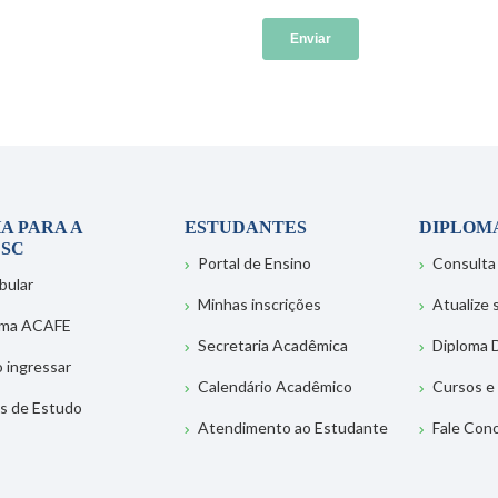
A PARA A
ESTUDANTES
DIPLOM
SC
Portal de Ensino
Consulta
bular
Minhas inscrições
Atualize
ema ACAFE
Secretaria Acadêmica
Diploma D
 ingressar
Calendário Acadêmico
Cursos e
s de Estudo
Atendimento ao Estudante
Fale Con