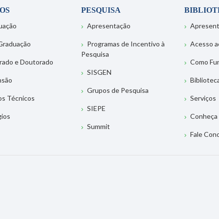
OS
PESQUISA
BIBLIO
uação
Apresentação
Apresen
Graduação
Programas de Incentivo à
Acesso a
Pesquisa
rado e Doutorado
Como Fu
SISGEN
nsão
Bibliotec
Grupos de Pesquisa
os Técnicos
Serviços
SIEPE
gios
Conheça 
Summit
Fale Con