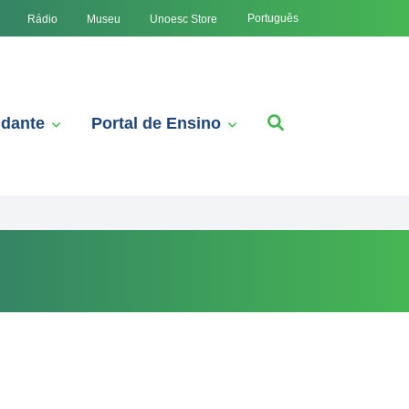
Português
Rádio
Museu
Unoesc Store
udante
Portal de Ensino