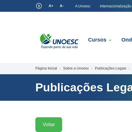
A+
A-
A Unoesc
Internacionalização
Cursos
Ond
Página Inicial
Sobre a Unoesc
Publicações Legais
Publicações Lega
Voltar