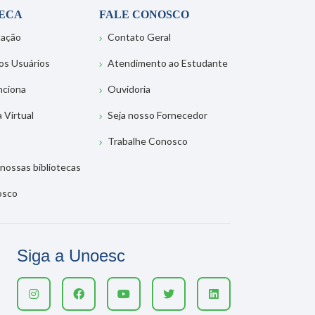
TECA
FALE CONOSCO
tação
Contato Geral
os Usuários
Atendimento ao Estudante
nciona
Ouvidoria
a Virtual
Seja nosso Fornecedor
Trabalhe Conosco
nossas bibliotecas
osco
Siga a Unoesc