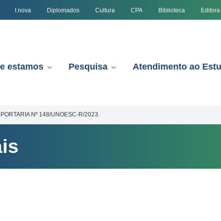
I.nova
Diplomados
Cultura
CPA
Biblioteca
Editora
e estamos
Pesquisa
Atendimento ao Est
PORTARIA Nº 148/UNOESC-R/2023.
is