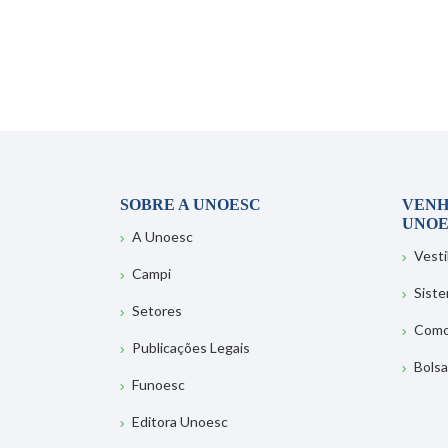
SOBRE A UNOESC
VENH
UNOE
A Unoesc
Vesti
Campi
Sist
Setores
Como
Publicações Legais
Bolsa
Funoesc
Editora Unoesc