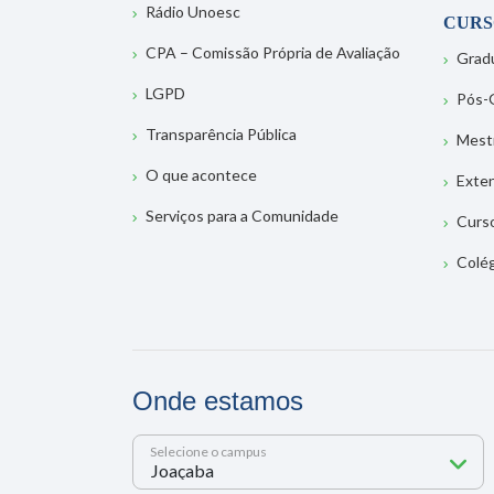
Rádio Unoesc
CURS
CPA – Comissão Própria de Avaliação
Grad
LGPD
Pós-
Transparência Pública
Mest
O que acontece
Exte
Serviços para a Comunidade
Curs
Colé
Onde estamos
Selecione o campus