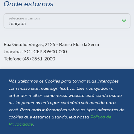
Onde estamos
Selecione o campus
Rua Getúlio Vargas, 2125 - Bairro Flor da Serra
Joaçaba - SC - CEP 89600-000
Telefone (49) 3551-2000
Siga a Unoesc
Nós utilizamos os Cookies para tornar suas interações
com nosso site mais significativa. Eles nos ajudam a
entender melhor como nosso website está sendo usado,
assim podemos entregar conteúdo sob medida para
você. Para mais informações sobre os tipos diferentes de
cookies que estamos usando, leia nossa
Política de
Privacidade
.