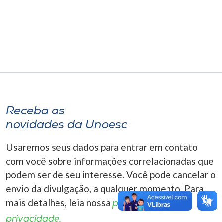
Museu
Unoesc
Store
Selecione
o idioma
Receba as
novidades da Unoesc
Usaremos seus dados para entrar em contato
A+
A-
com você sobre informações correlacionadas que
podem ser de seu interesse. Você pode cancelar o
envio da divulgação, a qualquer momento. Para
mais detalhes, leia nossa
política de
privacidade.