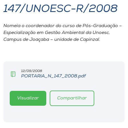
147/UNOESC-R/2008
I.nova
Nomeia o coordenador do curso de Pós-Graduação –
Diplomados
Especialização em Gestão Ambiental da Unoesc,
Campus de Joaçaba – unidade de Capinzal.
Cultura
CPA
12/09/2008
PORTARIA_N_147_2008.pdf
Biblioteca
Editora
Visualizar
Compartilhar
Rádio