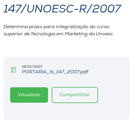
147/UNOESC-R/2007
I.nova
Determina prazo para integralização do curso
Diplomados
superior de Tecnologia em Marketing da Unoesc.
Cultura
CPA
18/12/2007
PORTARIA_N_147_2007.pdf
Biblioteca
Visualizar
Compartilhar
Editora
Rádio