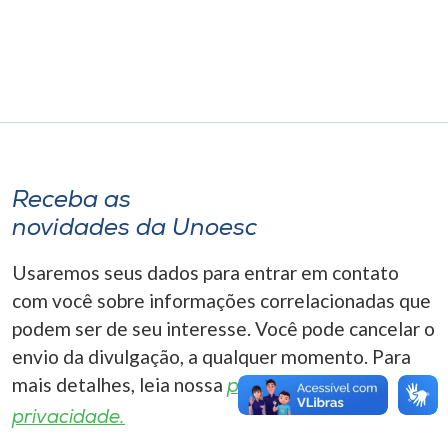
Museu
Unoesc
Store
Selecione
Receba as
o idioma
novidades da Unoesc
Usaremos seus dados para entrar em contato
A+
com você sobre informações correlacionadas que
A-
podem ser de seu interesse. Você pode cancelar o
envio da divulgação, a qualquer momento. Para
mais detalhes, leia nossa
política de
privacidade.