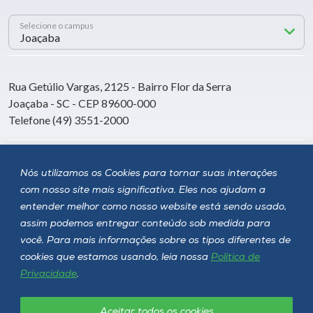
Selecione o campus
Rua Getúlio Vargas, 2125 - Bairro Flor da Serra
Joaçaba - SC - CEP 89600-000
Telefone (49) 3551-2000
Siga a Unoesc
Nós utilizamos os Cookies para tornar suas interações
com nosso site mais significativa. Eles nos ajudam a
entender melhor como nosso website está sendo usado,
assim podemos entregar conteúdo sob medida para
você. Para mais informações sobre os tipos diferentes de
cookies que estamos usando, leia nossa
Política de
Privacidade
.
Aceitar todos os cookies