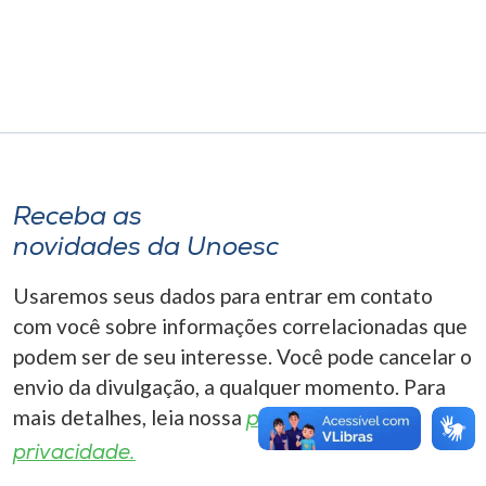
Museu
Unoesc
Store
Selecione
Receba as
o idioma
novidades da Unoesc
Usaremos seus dados para entrar em contato
A+
com você sobre informações correlacionadas que
A-
podem ser de seu interesse. Você pode cancelar o
envio da divulgação, a qualquer momento. Para
mais detalhes, leia nossa
política de
privacidade.