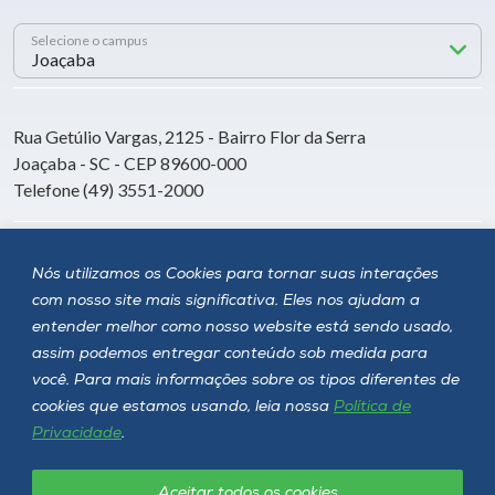
Selecione o campus
Rua Getúlio Vargas, 2125 - Bairro Flor da Serra
Joaçaba - SC - CEP 89600-000
Telefone (49) 3551-2000
Siga a Unoesc
Nós utilizamos os Cookies para tornar suas interações
com nosso site mais significativa. Eles nos ajudam a
entender melhor como nosso website está sendo usado,
assim podemos entregar conteúdo sob medida para
você. Para mais informações sobre os tipos diferentes de
cookies que estamos usando, leia nossa
Política de
Privacidade
.
Aceitar todos os cookies