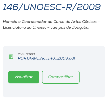
146/UNOESC-R/2009
I.nova
Nomeia o Coordenador do Curso de Artes Cênicas –
Diplomados
Licenciatura da Unoesc – campus de Joaçaba.
Cultura
CPA
25/11/2009
PORTARIA_No_146_2009.pdf
Biblioteca
Visualizar
Compartilhar
Editora
Rádio