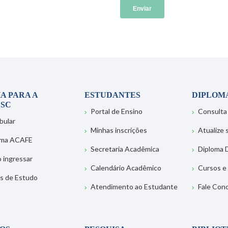
A PARA A
ESTUDANTES
DIPLOM
SC
Portal de Ensino
Consulta
bular
Minhas inscrições
Atualize
ema ACAFE
Secretaria Acadêmica
Diploma D
 ingressar
Calendário Acadêmico
Cursos e
s de Estudo
Atendimento ao Estudante
Fale Con