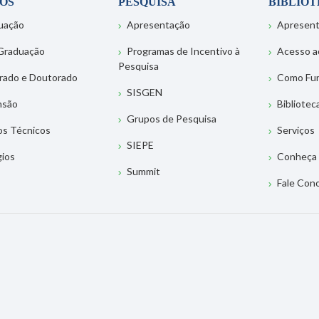
OS
PESQUISA
BIBLIO
uação
Apresentação
Apresen
Graduação
Programas de Incentivo à
Acesso a
Pesquisa
rado e Doutorado
Como Fu
SISGEN
nsão
Bibliotec
Grupos de Pesquisa
os Técnicos
Serviços
SIEPE
gios
Conheça 
Summit
Fale Con