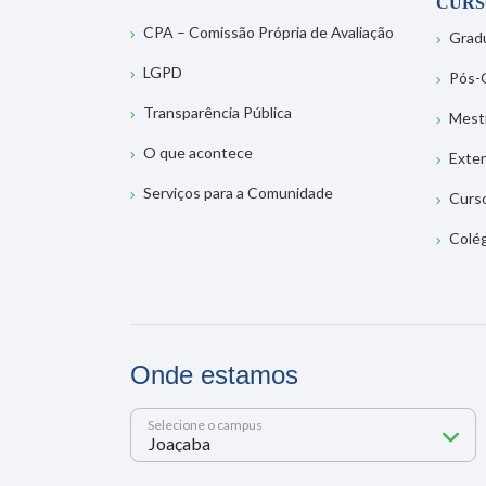
CURS
CPA – Comissão Própria de Avaliação
Grad
LGPD
Pós-
Transparência Pública
Mest
O que acontece
Exte
Serviços para a Comunidade
Curs
Colé
Onde estamos
Selecione o campus