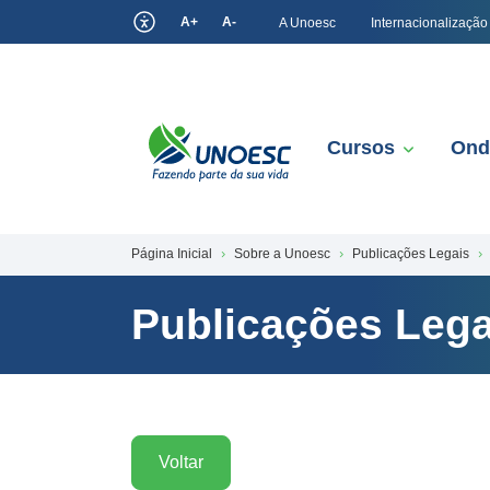
A+
A-
A Unoesc
Internacionalização
Cursos
Ond
Página Inicial
Sobre a Unoesc
Publicações Legais
Publicações Lega
Voltar