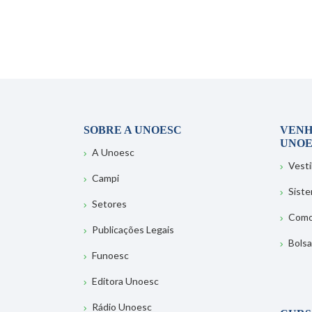
SOBRE A UNOESC
VENH
UNOE
A Unoesc
Vesti
Campi
Sist
Setores
Como
Publicações Legais
Bolsa
Funoesc
Editora Unoesc
Rádio Unoesc