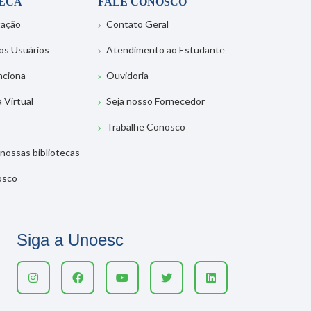
TECA
FALE CONOSCO
tação
Contato Geral
os Usuários
Atendimento ao Estudante
nciona
Ouvidoria
a Virtual
Seja nosso Fornecedor
Trabalhe Conosco
nossas bibliotecas
osco
Siga a Unoesc