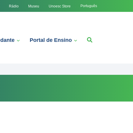
Português
Rádio
Museu
Unoesc Store
udante
Portal de Ensino