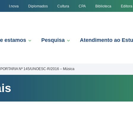
I.nova
Diplomados
Cultura
CPA
Biblioteca
Editora
e estamos
Pesquisa
Atendimento ao Est
PORTARIA Nº 145/UNOESC-R/2016 – Música
is