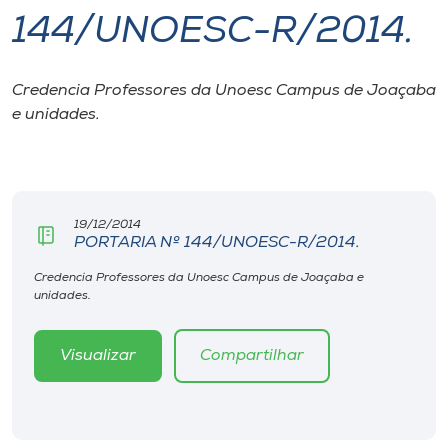
144/UNOESC-R/2014.
I.nova
Credencia Professores da Unoesc Campus de Joaçaba
Diplomados
e unidades.
Cultura
CPA
19/12/2014
PORTARIA Nº 144/UNOESC-R/2014.
Biblioteca
Credencia Professores da Unoesc Campus de Joaçaba e
unidades.
Editora
Visualizar
Compartilhar
Rádio