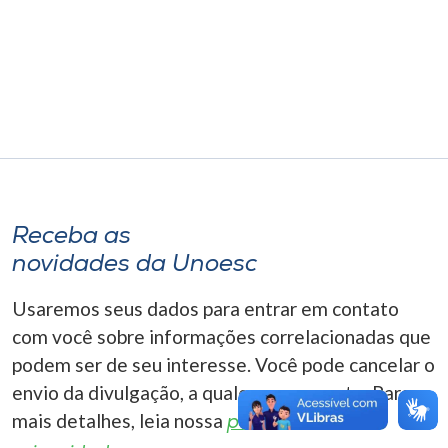
Museu
Unoesc
Store
Selecione
o idioma
Receba as
novidades da Unoesc
A+
Usaremos seus dados para entrar em contato
A-
com você sobre informações correlacionadas que
podem ser de seu interesse. Você pode cancelar o
envio da divulgação, a qualquer momento. Para
mais detalhes, leia nossa
política de