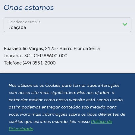
Onde estamos
Selecione o campus
Rua Getúlio Vargas, 2125 - Bairro Flor da Serra
Joaçaba - SC - CEP 89600-000
Telefone (49) 3551-2000
Siga a Unoesc
Nós utilizamos os Cookies para tornar suas interações
com nosso site mais significativa. Eles nos ajudam a
entender melhor como nosso website está sendo usado,
assim podemos entregar conteúdo sob medida para
você. Para mais informações sobre os tipos diferentes de
cookies que estamos usando, leia nossa
Política de
Privacidade
.