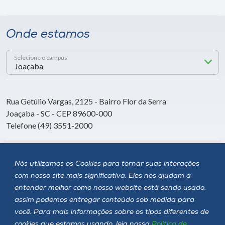
Onde estamos
Selecione o campus
Rua Getúlio Vargas, 2125 - Bairro Flor da Serra
Joaçaba - SC - CEP 89600-000
Telefone (49) 3551-2000
Siga a Unoesc
Nós utilizamos os Cookies para tornar suas interações
com nosso site mais significativa. Eles nos ajudam a
entender melhor como nosso website está sendo usado,
assim podemos entregar conteúdo sob medida para
você. Para mais informações sobre os tipos diferentes de
cookies que estamos usando, leia nossa
Política de