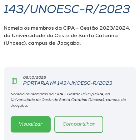
143/UNOESC-R/2023
I.nova
Nomeia os membros da CIPA – Gestão 2023/2024,
Diplomados
da Universidade do Oeste de Santa Catarina
(Unoesc), campus de Joaçaba.
Cultura
CPA
06/10/2023
PORTARIA Nº 143/UNOESC-R/2023
Biblioteca
Nomeia os membros da CIPA – Gestão 2023/2024, da
Universidade do Oeste de Santa Catarina (Unoesc), campus de
Editora
Joaçaba.
Rádio
Visualizar
Compartilhar