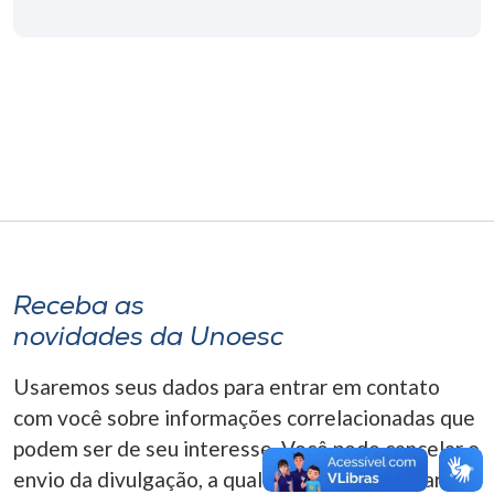
Museu
Unoesc
Store
Selecione
o idioma
Receba as
A+
novidades da Unoesc
A-
Usaremos seus dados para entrar em contato
com você sobre informações correlacionadas que
podem ser de seu interesse. Você pode cancelar o
envio da divulgação, a qualquer momento. Para