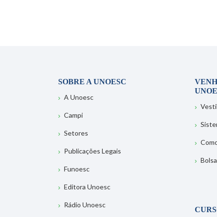
SOBRE A UNOESC
VENH
UNOE
A Unoesc
Vesti
Campi
Sist
Setores
Como
Publicações Legais
Bolsa
Funoesc
Editora Unoesc
Rádio Unoesc
CURS