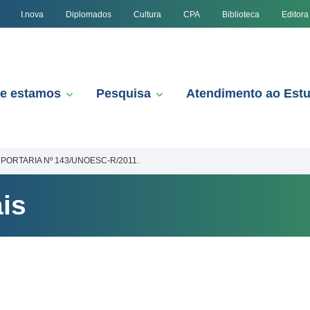
I.nova
Diplomados
Cultura
CPA
Biblioteca
Editora
e estamos
Pesquisa
Atendimento ao Est
PORTARIA Nº 143/UNOESC-R/2011.
is