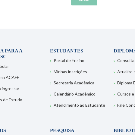
A PARA A
ESTUDANTES
DIPLOM
SC
Portal de Ensino
Consulta
bular
Minhas inscrições
Atualize
ema ACAFE
Secretaria Acadêmica
Diploma D
 ingressar
Calendário Acadêmico
Cursos e
s de Estudo
Atendimento ao Estudante
Fale Con
OS
PESQUISA
BIBLIO