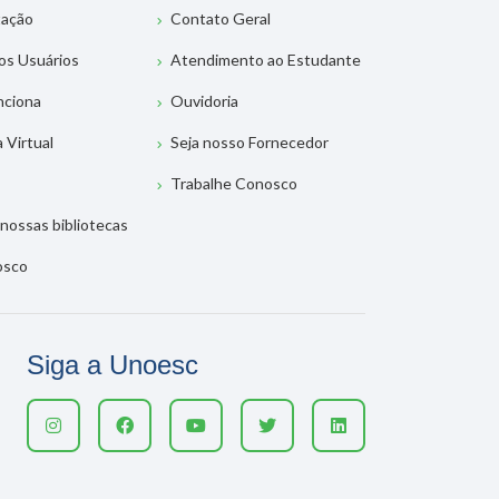
tação
Contato Geral
os Usuários
Atendimento ao Estudante
nciona
Ouvidoria
a Virtual
Seja nosso Fornecedor
Trabalhe Conosco
nossas bibliotecas
osco
Siga a Unoesc