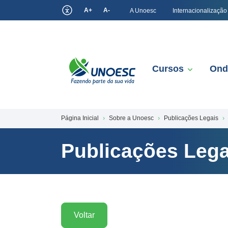
A+
A-
A Unoesc
Internacionalização
Cursos
Ond
Página Inicial
Sobre a Unoesc
Publicações Legais
Publicações Lega
Voltar