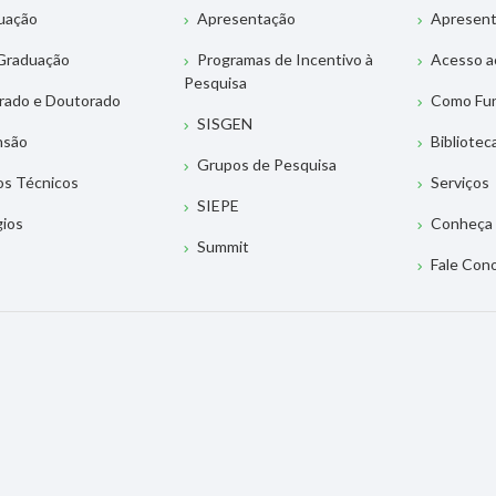
uação
Apresentação
Apresen
Graduação
Programas de Incentivo à
Acesso a
Pesquisa
rado e Doutorado
Como Fu
SISGEN
nsão
Bibliotec
Grupos de Pesquisa
os Técnicos
Serviços
SIEPE
gios
Conheça 
Summit
Fale Con