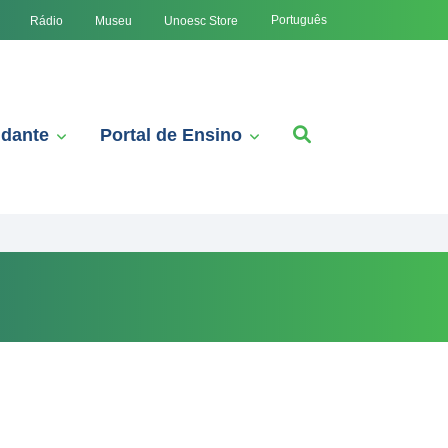
Português
Rádio
Museu
Unoesc Store
udante
Portal de Ensino