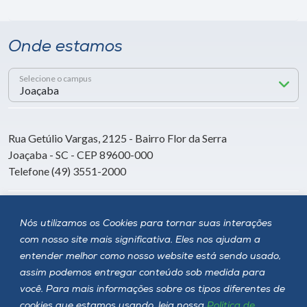
Onde estamos
Selecione o campus
Rua Getúlio Vargas, 2125 - Bairro Flor da Serra
Joaçaba - SC - CEP 89600-000
Telefone (49) 3551-2000
Siga a Unoesc
Nós utilizamos os Cookies para tornar suas interações
com nosso site mais significativa. Eles nos ajudam a
entender melhor como nosso website está sendo usado,
assim podemos entregar conteúdo sob medida para
você. Para mais informações sobre os tipos diferentes de
cookies que estamos usando, leia nossa
Política de