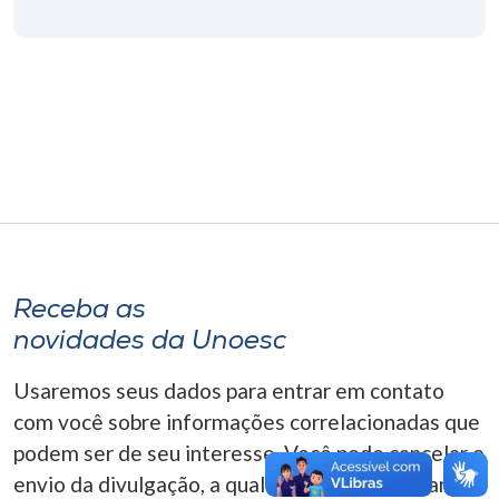
Museu
Unoesc
Store
Selecione
o idioma
Receba as
A+
novidades da Unoesc
A-
Usaremos seus dados para entrar em contato
com você sobre informações correlacionadas que
podem ser de seu interesse. Você pode cancelar o
envio da divulgação, a qualquer momento. Para