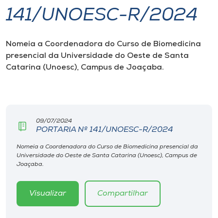
141/UNOESC-R/2024
I.nova
Nomeia a Coordenadora do Curso de Biomedicina
Diplomados
presencial da Universidade
do Oeste de Santa
Catarina (Unoesc), Campus de Joaçaba.
Cultura
CPA
09/07/2024
PORTARIA Nº 141/UNOESC-R/2024
Biblioteca
Nomeia a Coordenadora do Curso de Biomedicina presencial da
Universidade do Oeste de Santa Catarina (Unoesc), Campus de
Editora
Joaçaba.
Rádio
Visualizar
Compartilhar