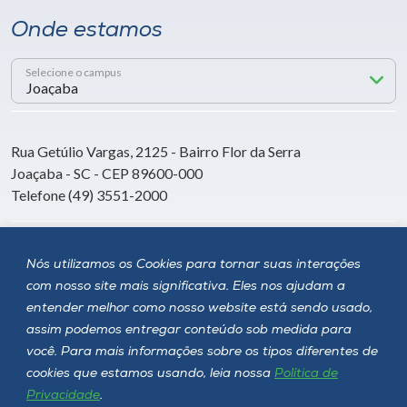
Onde estamos
Selecione o campus
Rua Getúlio Vargas, 2125 - Bairro Flor da Serra
Joaçaba - SC - CEP 89600-000
Telefone (49) 3551-2000
Siga a Unoesc
Nós utilizamos os Cookies para tornar suas interações
com nosso site mais significativa. Eles nos ajudam a
entender melhor como nosso website está sendo usado,
assim podemos entregar conteúdo sob medida para
você. Para mais informações sobre os tipos diferentes de
cookies que estamos usando, leia nossa
Política de
Privacidade
.