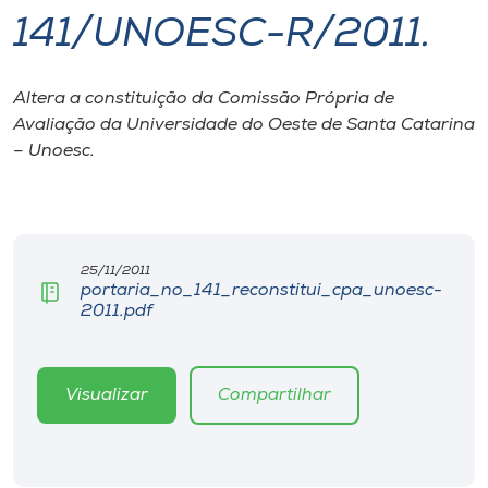
141/UNOESC-R/2011.
I.nova
Altera a constituição da Comissão Própria de
Diplomados
Avaliação da Universidade do Oeste de Santa Catarina
– Unoesc.
Cultura
CPA
25/11/2011
portaria_no_141_reconstitui_cpa_unoesc-
Biblioteca
2011.pdf
Editora
Visualizar
Compartilhar
Rádio