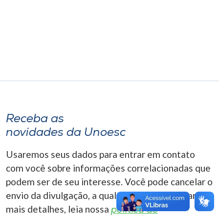
Museu
Unoesc
Store
Selecione
o idioma
Receba as
novidades da Unoesc
A+
Usaremos seus dados para entrar em contato
A-
com você sobre informações correlacionadas que
podem ser de seu interesse. Você pode cancelar o
envio da divulgação, a qualquer momento. Para
mais detalhes, leia nossa
política de