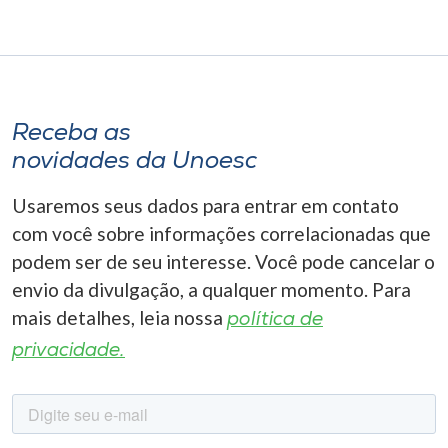
Museu
Unoesc
Store
Receba as
novidades da Unoesc
Selecione
Usaremos seus dados para entrar em contato
o idioma
com você sobre informações correlacionadas que
podem ser de seu interesse. Você pode cancelar o
envio da divulgação, a qualquer momento. Para
A+
mais detalhes, leia nossa
A-
política de
privacidade.