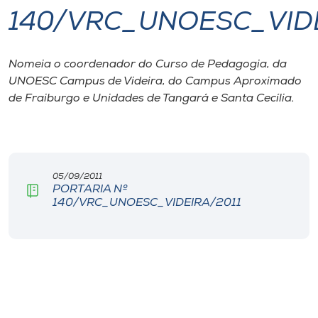
140/VRC_UNOESC_VIDE
I.nova
Nomeia o coordenador do Curso de Pedagogia, da
Diplomados
UNOESC Campus de Videira, do Campus Aproximado
de Fraiburgo e Unidades de Tangará e Santa Cecília.
Cultura
CPA
05/09/2011
PORTARIA Nº
Biblioteca
140/VRC_UNOESC_VIDEIRA/2011
Editora
Rádio