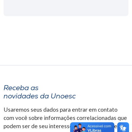
Museu
Unoesc
Store
Selecione
o idioma
A+
Receba as
A-
novidades da Unoesc
Usaremos seus dados para entrar em contato
com você sobre informações correlacionadas que
podem ser de seu interesse. Você pode cancelar o