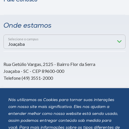
Fale Conosco
Onde estamos
Selecione o campus
Rua Getúlio Vargas, 2125 - Bairro Flor da Serra
Joaçaba - SC - CEP 89600-000
Telefone (49) 3551-2000
Siga a Unoesc
Nós utilizamos os Cookies para tornar suas interações
com nosso site mais significativa. Eles nos ajudam a
entender melhor como nosso website está sendo usado,
assim podemos entregar conteúdo sob medida para
você. Para mais informações sobre os tipos diferentes de