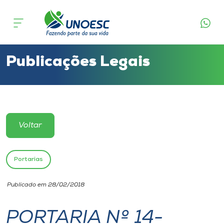
Cursos
Onde estamos
Publicações Legais
Pesquisa
Atendimento ao Estudante
Voltar
Portal de Ensino
Portarias
A
Publicado em 28/02/2018
Unoesc
PORTARIA Nº 14-
Internacionalização