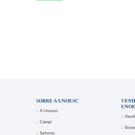
SOBRE A UNOESC
VENH
UNOE
A Unoesc
Vesti
Campi
Sist
Setores