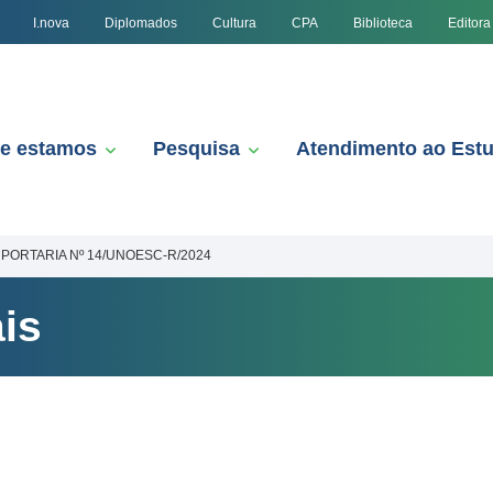
I.nova
Diplomados
Cultura
CPA
Biblioteca
Editora
e estamos
Pesquisa
Atendimento ao Est
PORTARIA Nº 14/UNOESC-R/2024
is