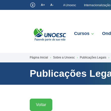
A+
A-
A Unoesc
Internacionalização
Cursos
Ond
Página Inicial
Sobre a Unoesc
Publicações Legais
Publicações Lega
Voltar