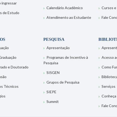
 ingressar
Calendário Acadêmico
Cursos e
s de Estudo
Atendimento ao Estudante
Fale Con
OS
PESQUISA
BIBLIO
uação
Apresentação
Apresen
Graduação
Programas de Incentivo à
Acesso a
Pesquisa
rado e Doutorado
Como Fu
SISGEN
nsão
Bibliotec
Grupos de Pesquisa
os Técnicos
Serviços
SIEPE
gios
Conheça 
Summit
Fale Con