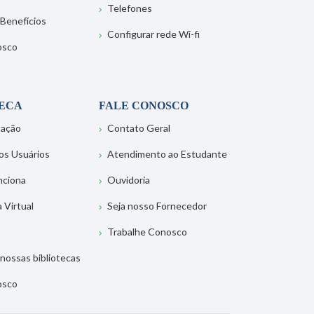
Telefones
 Benefícios
Configurar rede Wi-fi
osco
TECA
FALE CONOSCO
tação
Contato Geral
os Usuários
Atendimento ao Estudante
nciona
Ouvidoria
a Virtual
Seja nosso Fornecedor
Trabalhe Conosco
nossas bibliotecas
osco