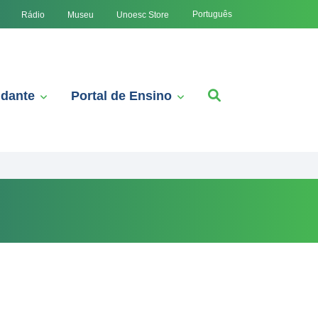
Português
Rádio
Museu
Unoesc Store
udante
Portal de Ensino