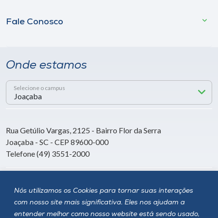
Fale Conosco
Onde estamos
Selecione o campus
Rua Getúlio Vargas, 2125 - Bairro Flor da Serra
Joaçaba - SC - CEP 89600-000
Telefone (49) 3551-2000
Siga a Unoesc
Nós utilizamos os Cookies para tornar suas interações
com nosso site mais significativa. Eles nos ajudam a
entender melhor como nosso website está sendo usado,