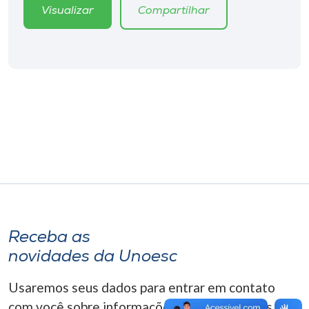
Museu
Visualizar
Compartilhar
Unoesc
Store
Selecione
o idioma
A+
A-
Receba as
novidades da Unoesc
Usaremos seus dados para entrar em contato
com você sobre informações correlacionadas que