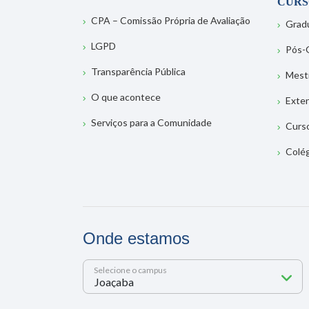
CURS
CPA – Comissão Própria de Avaliação
Grad
LGPD
Pós-
Transparência Pública
Mest
O que acontece
Exte
Serviços para a Comunidade
Curs
Colé
Onde estamos
Selecione o campus