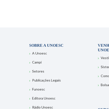
SOBRE A UNOESC
VENH
UNOE
A Unoesc
Vesti
Campi
Sist
Setores
Como
Publicações Legais
Bolsa
Funoesc
Editora Unoesc
Rádio Unoesc