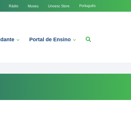
Português
Rádio
Museu
Unoesc Store
udante
Portal de Ensino