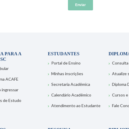
A PARA A
ESTUDANTES
DIPLOM
SC
Portal de Ensino
Consulta
bular
Minhas inscrições
Atualize
ema ACAFE
Secretaria Acadêmica
Diploma D
 ingressar
Calendário Acadêmico
Cursos e
s de Estudo
Atendimento ao Estudante
Fale Con