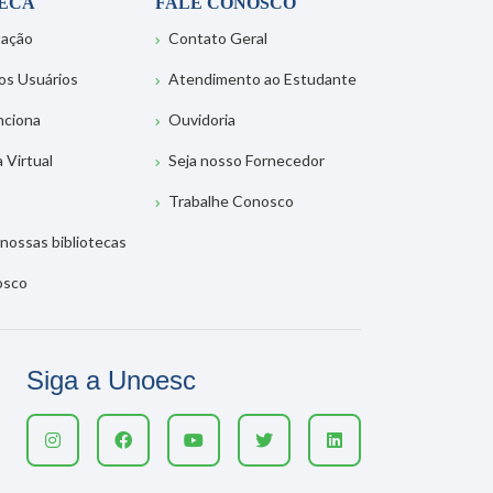
TECA
FALE CONOSCO
tação
Contato Geral
os Usuários
Atendimento ao Estudante
nciona
Ouvidoria
a Virtual
Seja nosso Fornecedor
Trabalhe Conosco
nossas bibliotecas
osco
Siga a Unoesc