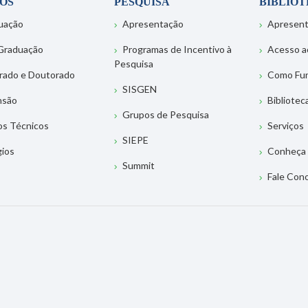
OS
PESQUISA
BIBLIO
uação
Apresentação
Apresen
Graduação
Programas de Incentivo à
Acesso a
Pesquisa
rado e Doutorado
Como Fu
SISGEN
nsão
Bibliotec
Grupos de Pesquisa
os Técnicos
Serviços
SIEPE
gios
Conheça 
Summit
Fale Con