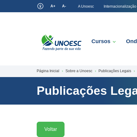
A+
A-
A Unoesc
Internacionalização
Cursos
Ond
Página Inicial
Sobre a Unoesc
Publicações Legais
Publicações Lega
Voltar