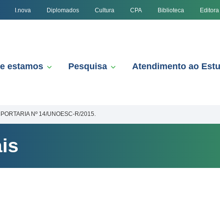
I.nova
Diplomados
Cultura
CPA
Biblioteca
Editora
e estamos
Pesquisa
Atendimento ao Est
PORTARIA Nº 14/UNOESC-R/2015.
is