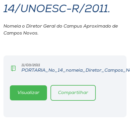
14/UNOESC-R/2011.
I.nova
Nomeia o Diretor Geral do Campus Aproximado de
Diplomados
Campos Novos.
Cultura
CPA
11/03/2011
PORTARIA_No_14_nomeia_Diretor_Campos_No
Biblioteca
Visualizar
Compartilhar
Editora
Rádio