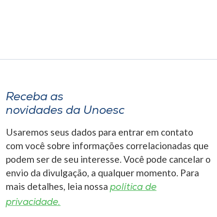
Museu
Unoesc
Store
Selecione
Receba as
o idioma
novidades da Unoesc
Usaremos seus dados para entrar em contato
A+
com você sobre informações correlacionadas que
A-
podem ser de seu interesse. Você pode cancelar o
envio da divulgação, a qualquer momento. Para
mais detalhes, leia nossa
política de
privacidade.