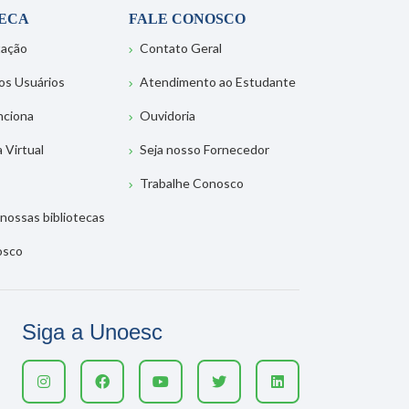
TECA
FALE CONOSCO
tação
Contato Geral
os Usuários
Atendimento ao Estudante
nciona
Ouvidoria
a Virtual
Seja nosso Fornecedor
Trabalhe Conosco
nossas bibliotecas
osco
Siga a Unoesc