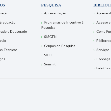
OS
PESQUISA
BIBLIO
uação
Apresentação
Apresen
Graduação
Programas de Incentivo à
Acesso a
Pesquisa
rado e Doutorado
Como Fu
SISGEN
nsão
Bibliotec
Grupos de Pesquisa
os Técnicos
Serviços
SIEPE
gios
Conheça 
Summit
Fale Con