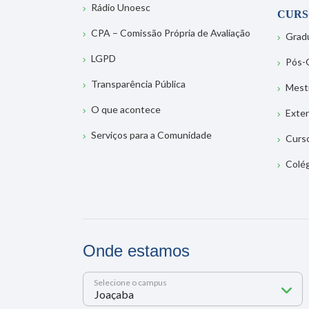
Rádio Unoesc
CURS
CPA – Comissão Própria de Avaliação
Grad
LGPD
Pós-
Transparência Pública
Mest
O que acontece
Exte
Serviços para a Comunidade
Curs
Colé
Onde estamos
Selecione o campus