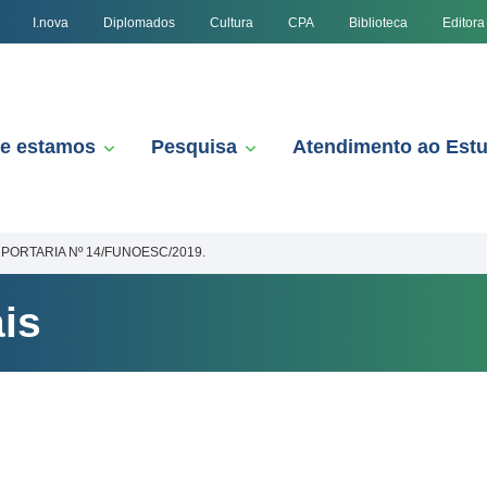
I.nova
Diplomados
Cultura
CPA
Biblioteca
Editora
e estamos
Pesquisa
Atendimento ao Est
PORTARIA Nº 14/FUNOESC/2019.
is