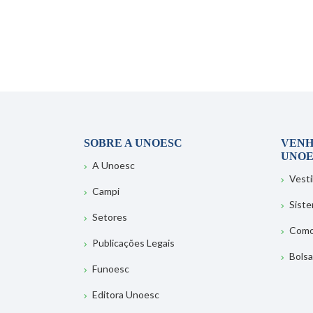
SOBRE A UNOESC
VENH
UNOE
A Unoesc
Vesti
Campi
Sist
Setores
Como
Publicações Legais
Bolsa
Funoesc
Editora Unoesc