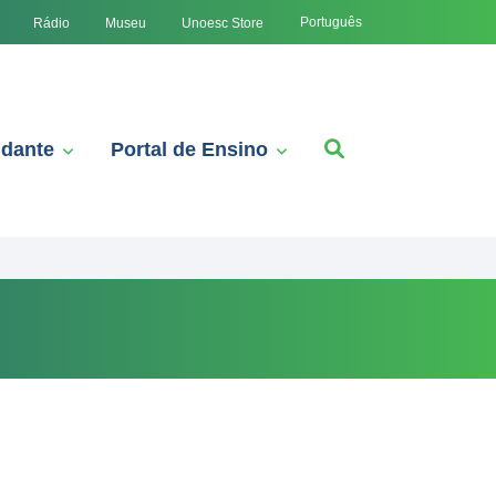
Português
Rádio
Museu
Unoesc Store
udante
Portal de Ensino