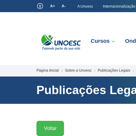
A+
A-
A Unoesc
Internacionalização
Cursos
Ond
Página Inicial
Sobre a Unoesc
Publicações Legais
Publicações Lega
Voltar