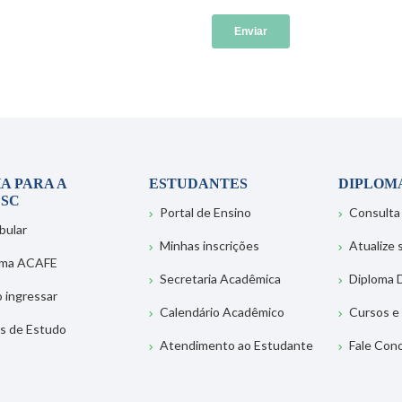
A PARA A
ESTUDANTES
DIPLOM
SC
Portal de Ensino
Consulta
bular
Minhas inscrições
Atualize
ema ACAFE
Secretaria Acadêmica
Diploma D
 ingressar
Calendário Acadêmico
Cursos e
s de Estudo
Atendimento ao Estudante
Fale Con