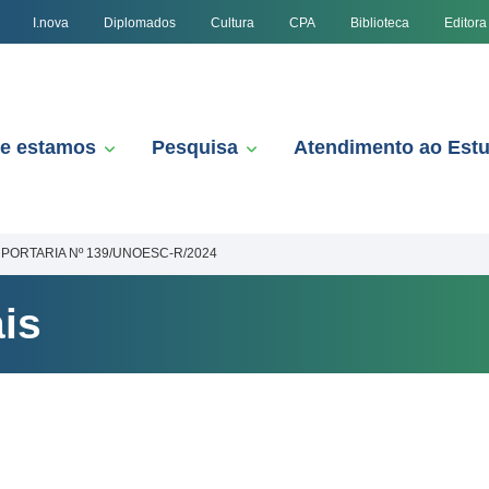
I.nova
Diplomados
Cultura
CPA
Biblioteca
Editora
e estamos
Pesquisa
Atendimento ao Est
PORTARIA Nº 139/UNOESC-R/2024
is