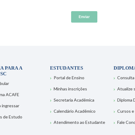
A PARA A
ESTUDANTES
DIPLOM
SC
Portal de Ensino
Consulta
bular
Minhas inscrições
Atualize
ema ACAFE
Secretaria Acadêmica
Diploma D
 ingressar
Calendário Acadêmico
Cursos e
s de Estudo
Atendimento ao Estudante
Fale Con