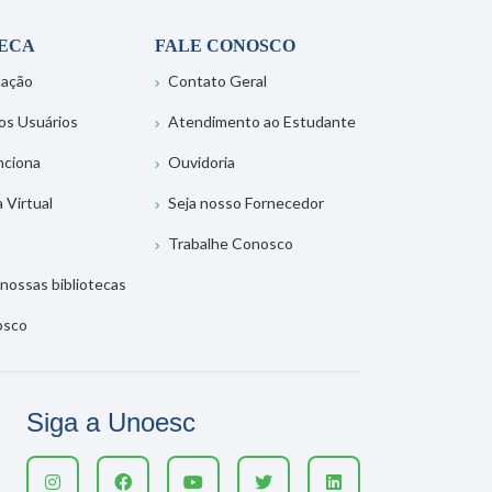
TECA
FALE CONOSCO
tação
Contato Geral
os Usuários
Atendimento ao Estudante
nciona
Ouvidoria
a Virtual
Seja nosso Fornecedor
Trabalhe Conosco
nossas bibliotecas
osco
Siga a Unoesc