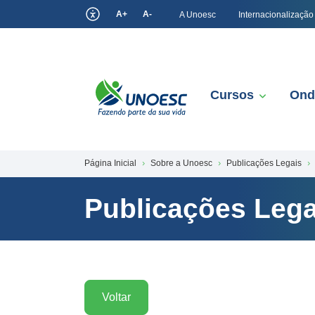
A+
A-
A Unoesc
Internacionalização
Cursos
Ond
Página Inicial
Sobre a Unoesc
Publicações Legais
Publicações Lega
Voltar