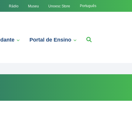
Português
Rádio
Museu
Unoesc Store
udante
Portal de Ensino