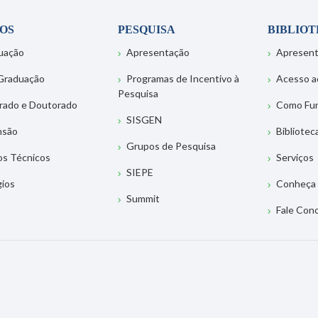
OS
PESQUISA
BIBLIO
uação
Apresentação
Apresen
Graduação
Programas de Incentivo à
Acesso a
Pesquisa
rado e Doutorado
Como Fu
SISGEN
nsão
Bibliotec
Grupos de Pesquisa
os Técnicos
Serviços
SIEPE
gios
Conheça 
Summit
Fale Con