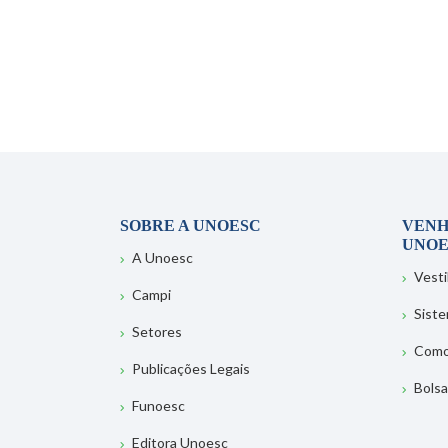
SOBRE A UNOESC
VENH
UNOE
A Unoesc
Vesti
Campi
Sist
Setores
Como
Publicações Legais
Bolsa
Funoesc
Editora Unoesc