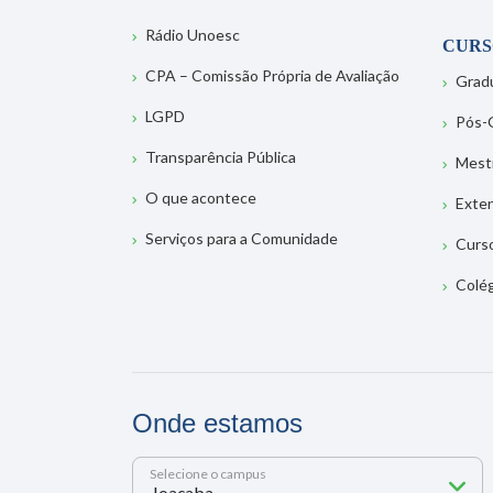
Rádio Unoesc
CURS
CPA – Comissão Própria de Avaliação
Grad
LGPD
Pós-
Transparência Pública
Mest
O que acontece
Exte
Serviços para a Comunidade
Curs
Colé
Onde estamos
Selecione o campus