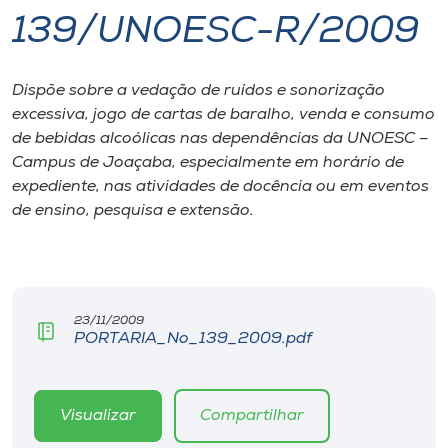
139/UNOESC-R/2009
I.nova
Dispõe sobre a vedação de ruídos e sonorização
Diplomados
excessiva, jogo de cartas de baralho, venda e consumo
de bebidas alcoólicas nas dependências da UNOESC –
Cultura
Campus de Joaçaba, especialmente em horário de
expediente, nas atividades de docência ou em eventos
de ensino, pesquisa e extensão.
CPA
Biblioteca
23/11/2009
Editora
PORTARIA_No_139_2009.pdf
Rádio
Visualizar
Compartilhar