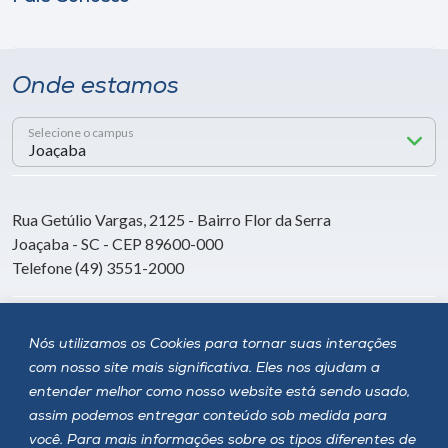
Onde estamos
Selecione o campus
Rua Getúlio Vargas, 2125 - Bairro Flor da Serra
Joaçaba - SC - CEP 89600-000
Telefone (49) 3551-2000
Siga a Unoesc
Nós utilizamos os Cookies para tornar suas interações
com nosso site mais significativa. Eles nos ajudam a
entender melhor como nosso website está sendo usado,
assim podemos entregar conteúdo sob medida para
você. Para mais informações sobre os tipos diferentes de