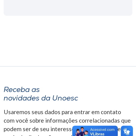
Museu
Unoesc
Store
Selecione
o idioma
Receba as
A+
A-
novidades da Unoesc
Usaremos seus dados para entrar em contato
com você sobre informações correlacionadas que
podem ser de seu interesse. Você pode cancelar o