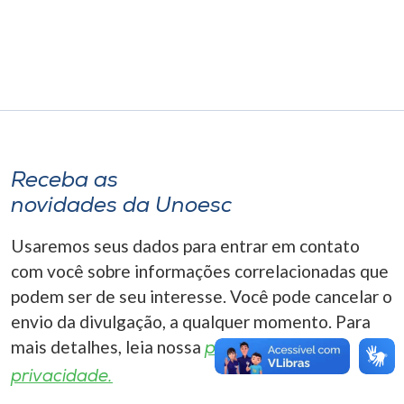
Museu
Unoesc
Store
Selecione
Receba as
o idioma
novidades da Unoesc
Usaremos seus dados para entrar em contato
A+
com você sobre informações correlacionadas que
A-
podem ser de seu interesse. Você pode cancelar o
envio da divulgação, a qualquer momento. Para
mais detalhes, leia nossa
política de
privacidade.