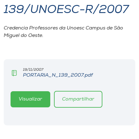
139/UNOESC-R/2007
I.nova
Credencia Professores da Unoesc Campus de São
Diplomados
Miguel do Oeste.
Cultura
CPA
19/11/2007
PORTARIA_N_139_2007.pdf
Biblioteca
Visualizar
Compartilhar
Editora
Rádio