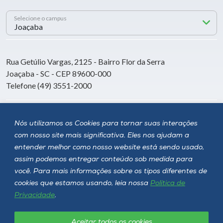
Selecione o campus
Rua Getúlio Vargas, 2125 - Bairro Flor da Serra
Joaçaba - SC - CEP 89600-000
Telefone (49) 3551-2000
Siga a Unoesc
Nós utilizamos os Cookies para tornar suas interações
com nosso site mais significativa. Eles nos ajudam a
entender melhor como nosso website está sendo usado,
assim podemos entregar conteúdo sob medida para
você. Para mais informações sobre os tipos diferentes de
cookies que estamos usando, leia nossa
Política de
Privacidade
.
Aceitar todos os cookies