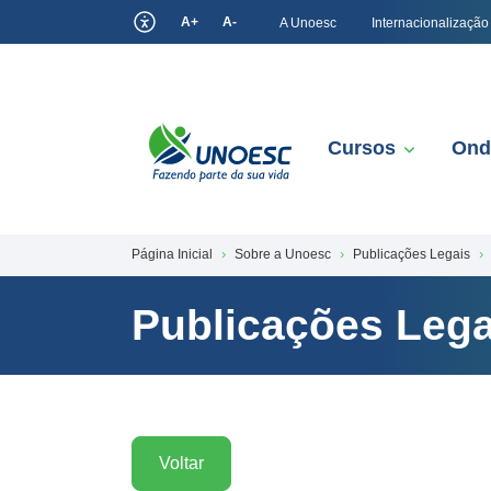
A+
A-
A Unoesc
Internacionalização
Cursos
Ond
Página Inicial
Sobre a Unoesc
Publicações Legais
Publicações Lega
Voltar