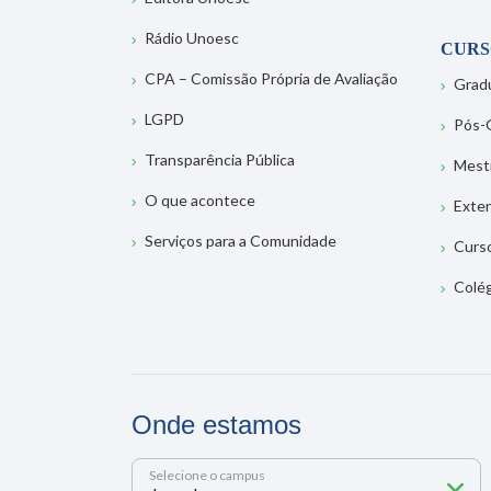
Rádio Unoesc
CURS
CPA – Comissão Própria de Avaliação
Grad
LGPD
Pós-
Transparência Pública
Mest
O que acontece
Exte
Serviços para a Comunidade
Curs
Colé
Onde estamos
Selecione o campus