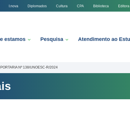
I.nova
Diplomados
Cultura
CPA
Biblioteca
Editora
e estamos
Pesquisa
Atendimento ao Est
PORTARIA Nº 138/UNOESC-R/2024
is