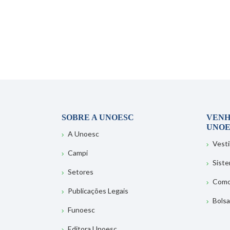
SOBRE A UNOESC
VENH
UNOE
A Unoesc
Vesti
Campi
Sist
Setores
Como
Publicações Legais
Bolsa
Funoesc
Editora Unoesc