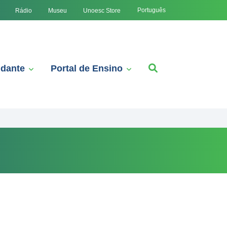
Português
Rádio
Museu
Unoesc Store
udante
Portal de Ensino