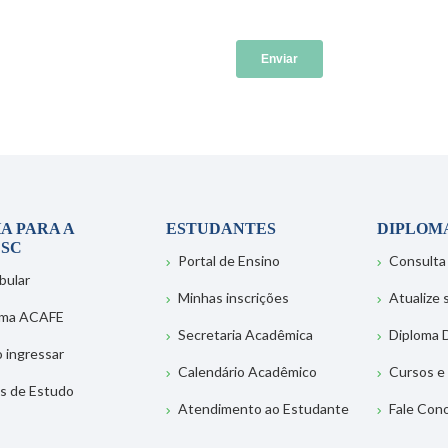
A PARA A
ESTUDANTES
DIPLOM
SC
Portal de Ensino
Consulta
bular
Minhas inscrições
Atualize
ema ACAFE
Secretaria Acadêmica
Diploma D
 ingressar
Calendário Acadêmico
Cursos e
s de Estudo
Atendimento ao Estudante
Fale Con