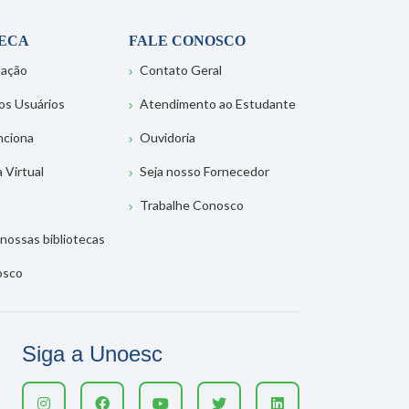
TECA
FALE CONOSCO
tação
Contato Geral
os Usuários
Atendimento ao Estudante
nciona
Ouvidoria
a Virtual
Seja nosso Fornecedor
Trabalhe Conosco
nossas bibliotecas
osco
Siga a Unoesc