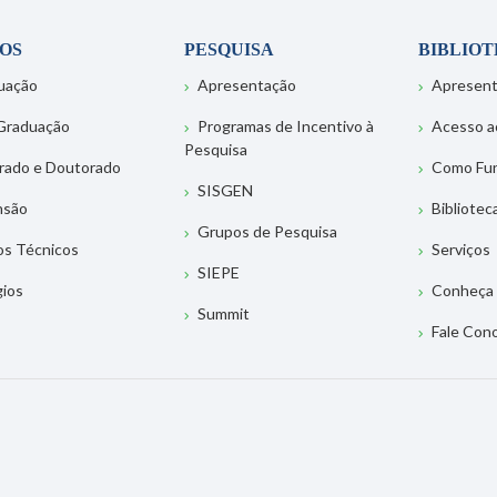
OS
PESQUISA
BIBLIO
uação
Apresentação
Apresen
Graduação
Programas de Incentivo à
Acesso a
Pesquisa
rado e Doutorado
Como Fu
SISGEN
nsão
Bibliotec
Grupos de Pesquisa
os Técnicos
Serviços
SIEPE
gios
Conheça 
Summit
Fale Con