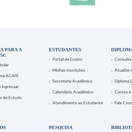
A PARA A
ESTUDANTES
DIPLOM
SC
Portal de Ensino
Consulta
bular
Minhas inscrições
Atualize
ema ACAFE
Secretaria Acadêmica
Diploma D
 ingressar
Calendário Acadêmico
Cursos e
s de Estudo
Atendimento ao Estudante
Fale Con
OS
PESQUISA
BIBLIO