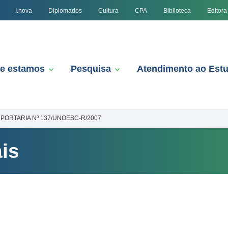
I.nova
Diplomados
Cultura
CPA
Biblioteca
Editora
e estamos
Pesquisa
Atendimento ao Est
PORTARIA Nº 137/UNOESC-R/2007
is