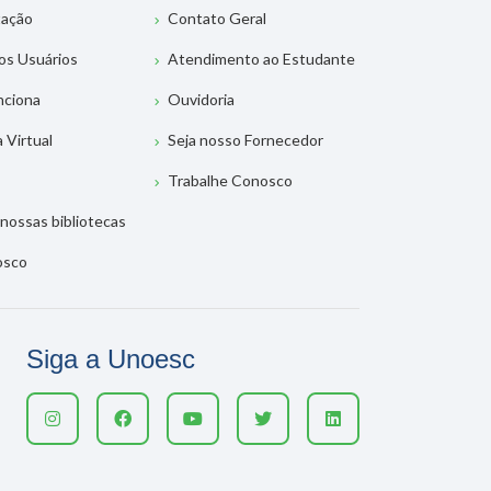
tação
Contato Geral
os Usuários
Atendimento ao Estudante
nciona
Ouvidoria
a Virtual
Seja nosso Fornecedor
Trabalhe Conosco
nossas bibliotecas
osco
Siga a Unoesc