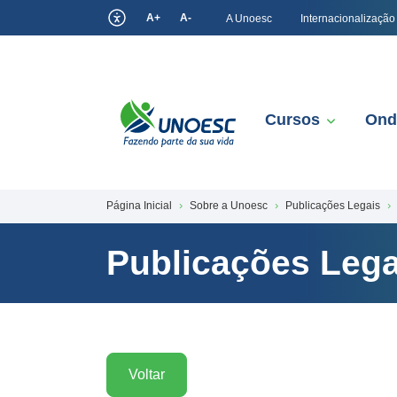
A+
A-
A Unoesc
Internacionalização
Cursos
Ond
Página Inicial
Sobre a Unoesc
Publicações Legais
Publicações Lega
Voltar