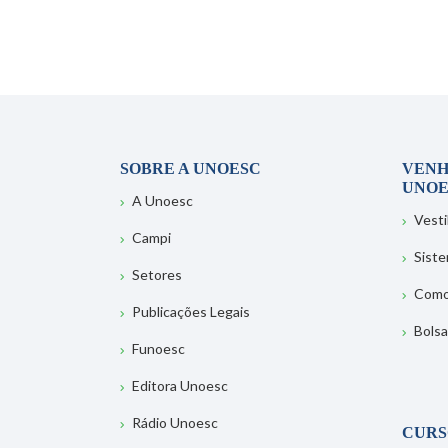
SOBRE A UNOESC
VENH
UNOE
A Unoesc
Vesti
Campi
Sist
Setores
Como
Publicações Legais
Bolsa
Funoesc
Editora Unoesc
Rádio Unoesc
CURS