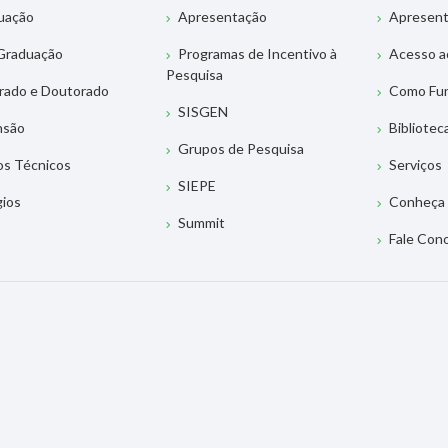
uação
Apresentação
Apresen
Graduação
Programas de Incentivo à
Acesso a
Pesquisa
rado e Doutorado
Como Fu
SISGEN
nsão
Bibliotec
Grupos de Pesquisa
os Técnicos
Serviços
SIEPE
gios
Conheça 
Summit
Fale Con