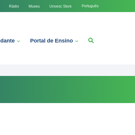
Português
Rádio
Museu
Unoesc Store
udante
Portal de Ensino