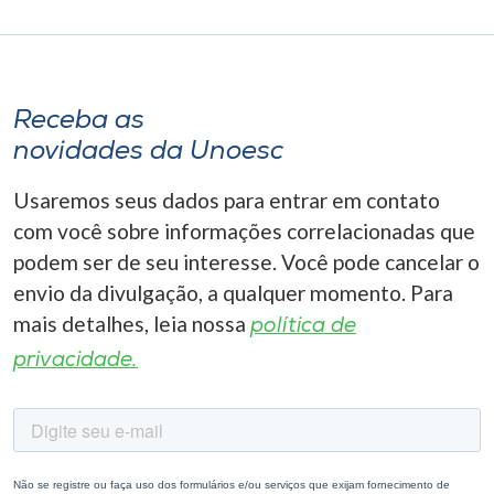
Museu
Unoesc
Store
Receba as
novidades da Unoesc
Usaremos seus dados para entrar em contato
Selecione
o idioma
com você sobre informações correlacionadas que
podem ser de seu interesse. Você pode cancelar o
envio da divulgação, a qualquer momento. Para
mais detalhes, leia nossa
A+
política de
A-
privacidade.