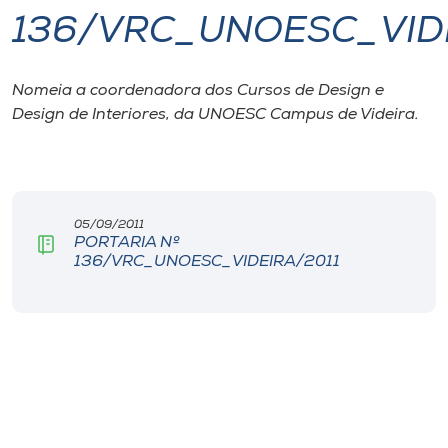
136/VRC_UNOESC_VIDE
I.nova
Nomeia a coordenadora dos Cursos de Design e
Diplomados
Design de Interiores, da UNOESC Campus de Videira.
Cultura
CPA
05/09/2011
PORTARIA Nº
136/VRC_UNOESC_VIDEIRA/2011
Biblioteca
Editora
Rádio