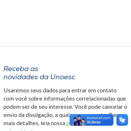
Museu
Unoesc
Store
Selecione
o idioma
Receba as
novidades da Unoesc
A+
Usaremos seus dados para entrar em contato
A-
com você sobre informações correlacionadas que
podem ser de seu interesse. Você pode cancelar o
envio da divulgação, a qualquer momento. Para
mais detalhes, leia nossa
política de