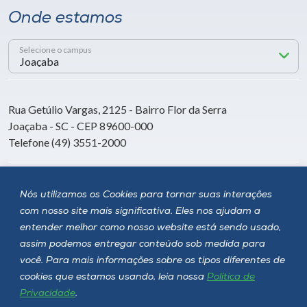
Onde estamos
Selecione o campus
Rua Getúlio Vargas, 2125 - Bairro Flor da Serra
Joaçaba - SC - CEP 89600-000
Telefone (49) 3551-2000
Siga a Unoesc
Nós utilizamos os Cookies para tornar suas interações
com nosso site mais significativa. Eles nos ajudam a
entender melhor como nosso website está sendo usado,
assim podemos entregar conteúdo sob medida para
você. Para mais informações sobre os tipos diferentes de
cookies que estamos usando, leia nossa
Política de
Privacidade
.