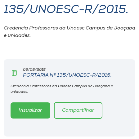
135/UNOESC-R/2015.
I.nova
Credencia Professores da Unoesc Campus de Joaçaba
Diplomados
e unidades.
Cultura
CPA
06/08/2015
PORTARIA Nº 135/UNOESC-R/2015.
Biblioteca
Credencia Professores da Unoesc Campus de Joaçaba e
unidades.
Editora
Visualizar
Compartilhar
Rádio