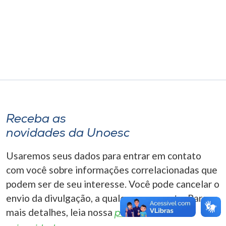
Museu
Unoesc
Store
Selecione
o idioma
Receba as
novidades da Unoesc
A+
Usaremos seus dados para entrar em contato
A-
com você sobre informações correlacionadas que
podem ser de seu interesse. Você pode cancelar o
envio da divulgação, a qualquer momento. Para
mais detalhes, leia nossa
política de