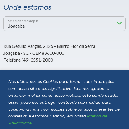
Onde estamos
Selecione o campus
Rua Getúlio Vargas, 2125 - Bairro Flor da Serra
Joaçaba - SC - CEP 89600-000
Telefone (49) 3551-2000
Siga a Unoesc
Nós utilizamos os Cookies para tornar suas interações
com nosso site mais significativa. Eles nos ajudam a
entender melhor como nosso website está sendo usado,
assim podemos entregar conteúdo sob medida para
você. Para mais informações sobre os tipos diferentes de
cookies que estamos usando, leia nossa
Política de
Privacidade
.