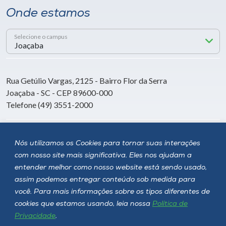
Onde estamos
Selecione o campus
Rua Getúlio Vargas, 2125 - Bairro Flor da Serra
Joaçaba - SC - CEP 89600-000
Telefone (49) 3551-2000
Siga a Unoesc
Nós utilizamos os Cookies para tornar suas interações
com nosso site mais significativa. Eles nos ajudam a
entender melhor como nosso website está sendo usado,
assim podemos entregar conteúdo sob medida para
você. Para mais informações sobre os tipos diferentes de
cookies que estamos usando, leia nossa
Política de
Privacidade
.