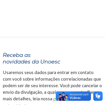
Museu
Unoesc
Store
Selecione
o idioma
Receba as
novidades da Unoesc
A+
Usaremos seus dados para entrar em contato
A-
com você sobre informações correlacionadas que
podem ser de seu interesse. Você pode cancelar o
envio da divulgação, a qualquer momento. Para
mais detalhes, leia nossa
política de