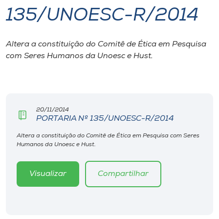
135/UNOESC-R/2014
I.nova
Altera a constituição do Comitê de Ética em Pesquisa
Diplomados
com Seres Humanos da Unoesc e Hust.
Cultura
CPA
20/11/2014
PORTARIA Nº 135/UNOESC-R/2014
Biblioteca
Altera a constituição do Comitê de Ética em Pesquisa com Seres
Humanos da Unoesc e Hust.
Editora
Visualizar
Compartilhar
Rádio