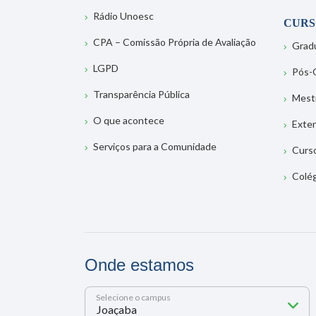
Rádio Unoesc
CURS
CPA – Comissão Própria de Avaliação
Grad
LGPD
Pós-
Transparência Pública
Mest
O que acontece
Exte
Serviços para a Comunidade
Curs
Colé
Onde estamos
Selecione o campus