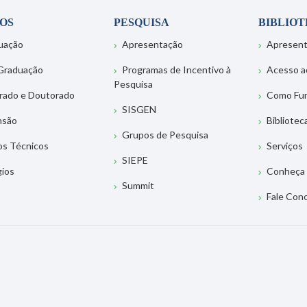
OS
PESQUISA
BIBLIO
uação
Apresentação
Apresen
Graduação
Programas de Incentivo à
Acesso a
Pesquisa
rado e Doutorado
Como Fu
SISGEN
nsão
Bibliotec
Grupos de Pesquisa
os Técnicos
Serviços
SIEPE
gios
Conheça 
Summit
Fale Con