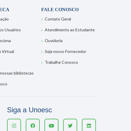
TECA
FALE CONOSCO
tação
Contato Geral
os Usuários
Atendimento ao Estudante
nciona
Ouvidoria
a Virtual
Seja nosso Fornecedor
Trabalhe Conosco
nossas bibliotecas
osco
Siga a Unoesc