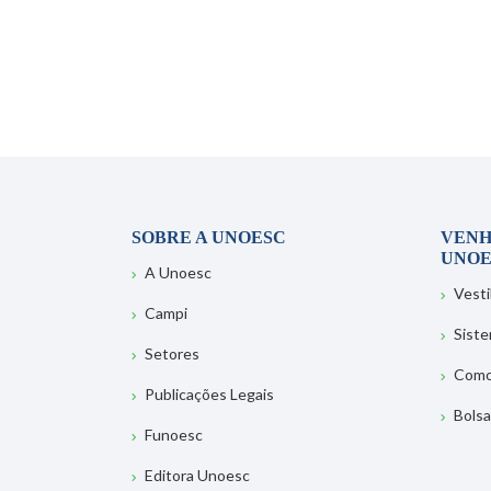
SOBRE A UNOESC
VENH
UNOE
A Unoesc
Vesti
Campi
Sist
Setores
Como
Publicações Legais
Bolsa
Funoesc
Editora Unoesc