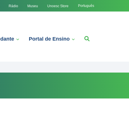
Português
Rádio
Museu
Unoesc Store
udante
Portal de Ensino