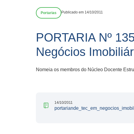
Publicado em 14/10/2011
Portarias
PORTARIA Nº 135
Negócios Imobiliár
Nomeia os membros do Núcleo Docente Estrutu
14/10/2011
portariande_tec_em_negocios_imobil