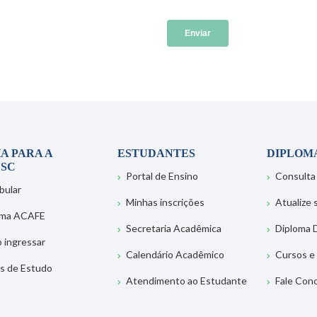
A PARA A
ESTUDANTES
DIPLOM
SC
Portal de Ensino
Consulta
bular
Minhas inscrições
Atualize
ema ACAFE
Secretaria Acadêmica
Diploma D
 ingressar
Calendário Acadêmico
Cursos e
s de Estudo
Atendimento ao Estudante
Fale Con