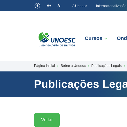
A+
A-
A Unoesc
Internacionalização
Cursos
Ond
Página Inicial
Sobre a Unoesc
Publicações Legais
Publicações Lega
Voltar