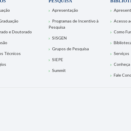
OS
PESQUISA
BIBLIO
uação
Apresentação
Apresen
Graduação
Programas de Incentivo à
Acesso a
Pesquisa
rado e Doutorado
Como Fu
SISGEN
nsão
Bibliotec
Grupos de Pesquisa
os Técnicos
Serviços
SIEPE
gios
Conheça 
Summit
Fale Con