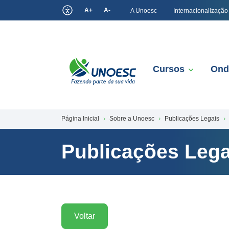
A+
A-
A Unoesc
Internacionalização
Cursos
Ond
Página Inicial
Sobre a Unoesc
Publicações Legais
Publicações Lega
Voltar