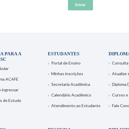
A PARA A
ESTUDANTES
DIPLOM
SC
Portal de Ensino
Consulta
bular
Minhas inscrições
Atualize
ema ACAFE
Secretaria Acadêmica
Diploma D
 ingressar
Calendário Acadêmico
Cursos e
s de Estudo
Atendimento ao Estudante
Fale Con