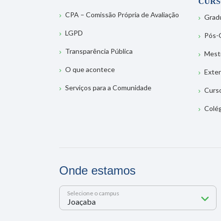
CURS
CPA – Comissão Própria de Avaliação
Grad
LGPD
Pós-
Transparência Pública
Mest
O que acontece
Exte
Serviços para a Comunidade
Curs
Colé
Onde estamos
Selecione o campus