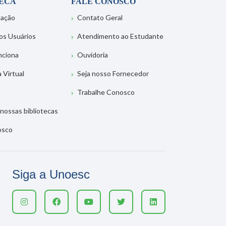
TECA
FALE CONOSCO
tação
Contato Geral
os Usuários
Atendimento ao Estudante
nciona
Ouvidoria
a Virtual
Seja nosso Fornecedor
Trabalhe Conosco
nossas bibliotecas
osco
Siga a Unoesc