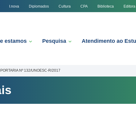
I.nova
Diplomados
Cultura
CPA
Biblioteca
Editora
e estamos
Pesquisa
Atendimento ao Est
PORTARIA Nº 132/UNOESC-R/2017
is