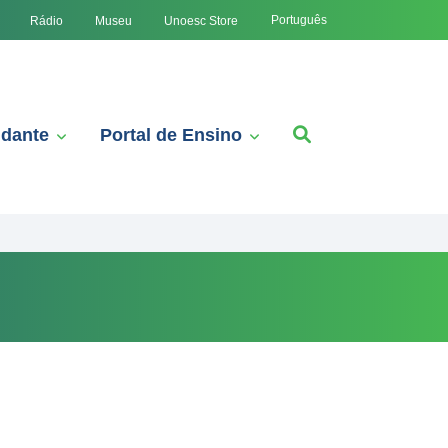
Português
Rádio
Museu
Unoesc Store
udante
Portal de Ensino