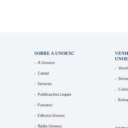
SOBRE A UNOESC
VENH
UNOE
A Unoesc
Vesti
Campi
Sist
Setores
Como
Publicações Legais
Bolsa
Funoesc
Editora Unoesc
Rádio Unoesc