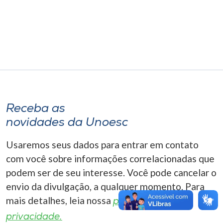
Museu
Unoesc
Store
Selecione
o idioma
Receba as
novidades da Unoesc
Usaremos seus dados para entrar em contato
A+
com você sobre informações correlacionadas que
A-
podem ser de seu interesse. Você pode cancelar o
envio da divulgação, a qualquer momento. Para
mais detalhes, leia nossa
política de
privacidade.