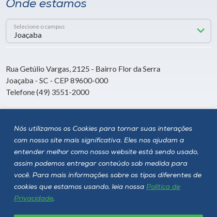
Onde estamos
Selecione o campus
Rua Getúlio Vargas, 2125 - Bairro Flor da Serra
Joaçaba - SC - CEP 89600-000
Telefone (49) 3551-2000
Siga a Unoesc
Nós utilizamos os Cookies para tornar suas interações
com nosso site mais significativa. Eles nos ajudam a
entender melhor como nosso website está sendo usado,
assim podemos entregar conteúdo sob medida para
você. Para mais informações sobre os tipos diferentes de
cookies que estamos usando, leia nossa
Política de
Privacidade
.