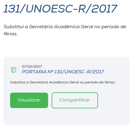
131/UNOESC-R/2017
I.nova
Substitui a Secretária Acadêmica Geral no período de
Diplomados
férias.
Cultura
CPA
07/12/2017
PORTARIA Nº 131/UNOESC-R/2017
Biblioteca
Substitui a Secretária Acadêmica Geral no período de férias.
Visualizar
Compartilhar
Editora
Rádio