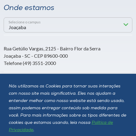
Onde estamos
Selecione o campus
Rua Getúlio Vargas, 2125 - Bairro Flor da Serra
Joaçaba - SC - CEP 89600-000
Telefone (49) 3551-2000
Siga a Unoesc
Nós utilizamos os Cookies para tornar suas interações
com nosso site mais significativa. Eles nos ajudam a
entender melhor como nosso website está sendo usado,
assim podemos entregar conteúdo sob medida para
você. Para mais informações sobre os tipos diferentes de
cookies que estamos usando, leia nossa
Política de
Privacidade
.