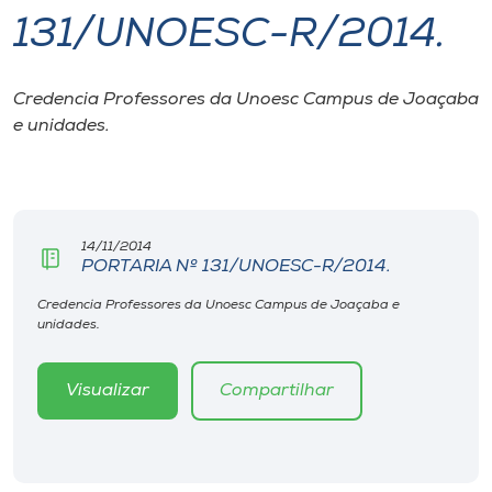
131/UNOESC-R/2014.
I.nova
Credencia Professores da Unoesc Campus de Joaçaba
Diplomados
e unidades.
Cultura
CPA
14/11/2014
PORTARIA Nº 131/UNOESC-R/2014.
Biblioteca
Credencia Professores da Unoesc Campus de Joaçaba e
unidades.
Editora
Visualizar
Compartilhar
Rádio