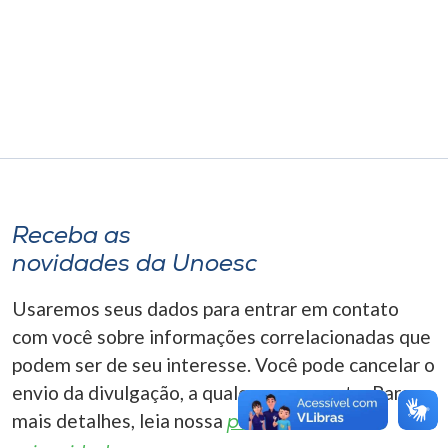
Museu
Unoesc
Store
Selecione
o idioma
Receba as
novidades da Unoesc
A+
Usaremos seus dados para entrar em contato
A-
com você sobre informações correlacionadas que
podem ser de seu interesse. Você pode cancelar o
envio da divulgação, a qualquer momento. Para
mais detalhes, leia nossa
política de