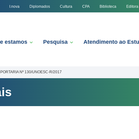
I.nova
Diplomados
Cultura
CPA
Biblioteca
Editora
e estamos
Pesquisa
Atendimento ao Est
PORTARIA Nº 130/UNOESC-R/2017
is