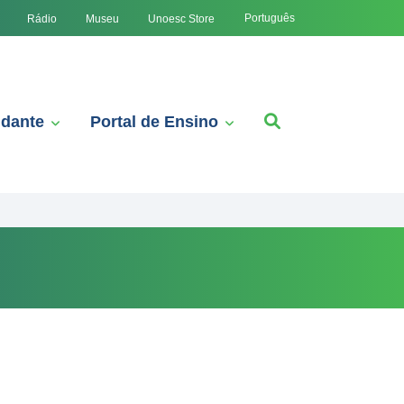
Português
Rádio
Museu
Unoesc Store
udante
Portal de Ensino