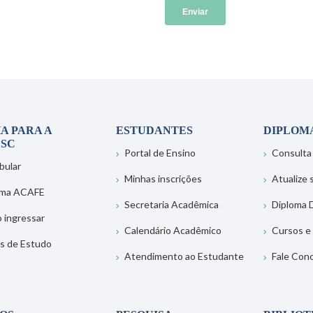
A PARA A
ESTUDANTES
DIPLOM
SC
Portal de Ensino
Consulta
bular
Minhas inscrições
Atualize
ema ACAFE
Secretaria Acadêmica
Diploma D
 ingressar
Calendário Acadêmico
Cursos e
s de Estudo
Atendimento ao Estudante
Fale Con