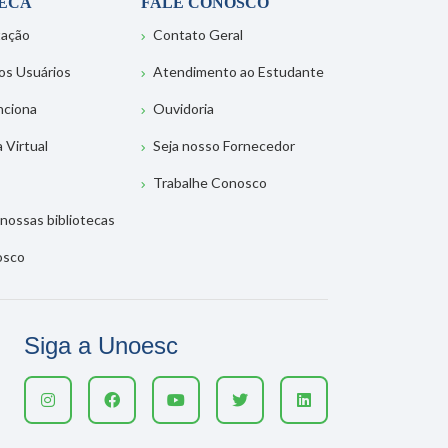
TECA
FALE CONOSCO
tação
Contato Geral
os Usuários
Atendimento ao Estudante
nciona
Ouvidoria
a Virtual
Seja nosso Fornecedor
Trabalhe Conosco
nossas bibliotecas
osco
Siga a Unoesc