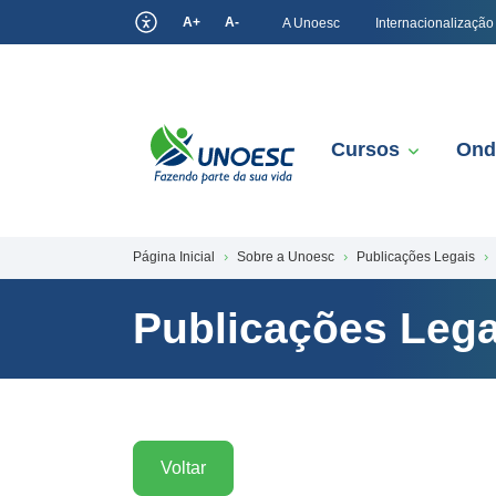
A+
A-
A Unoesc
Internacionalização
Cursos
Ond
Página Inicial
Sobre a Unoesc
Publicações Legais
Publicações Lega
Voltar