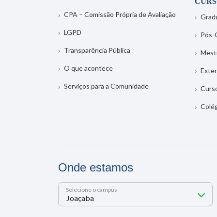
CURS
CPA – Comissão Própria de Avaliação
Grad
LGPD
Pós-
Transparência Pública
Mest
O que acontece
Exte
Serviços para a Comunidade
Curs
Colé
Onde estamos
Selecione o campus