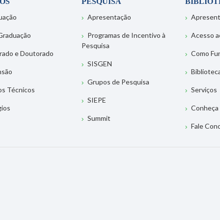
OS
PESQUISA
BIBLIO
uação
Apresentação
Apresen
Graduação
Programas de Incentivo à
Acesso a
Pesquisa
rado e Doutorado
Como Fu
SISGEN
nsão
Bibliotec
Grupos de Pesquisa
os Técnicos
Serviços
SIEPE
gios
Conheça 
Summit
Fale Con