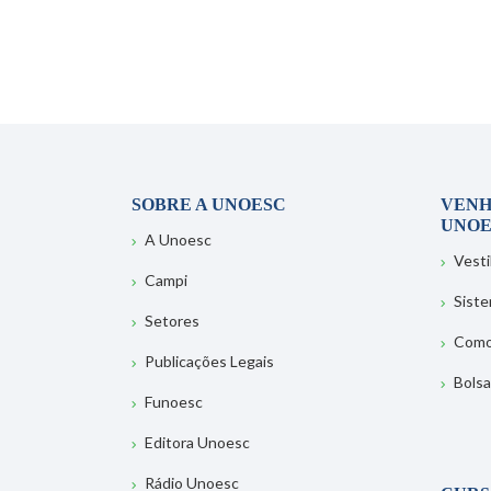
SOBRE A UNOESC
VENH
UNOE
A Unoesc
Vesti
Campi
Sist
Setores
Como
Publicações Legais
Bolsa
Funoesc
Editora Unoesc
Rádio Unoesc