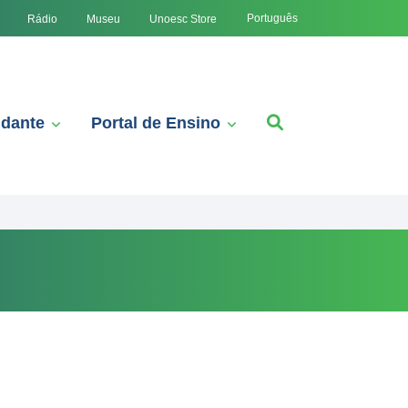
Português
Rádio
Museu
Unoesc Store
udante
Portal de Ensino