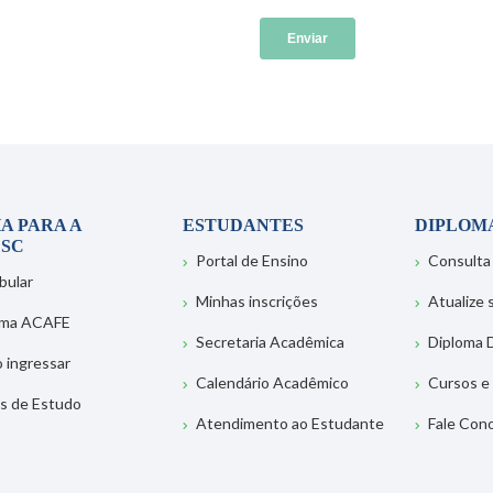
A PARA A
ESTUDANTES
DIPLOM
SC
Portal de Ensino
Consulta
bular
Minhas inscrições
Atualize
ema ACAFE
Secretaria Acadêmica
Diploma D
 ingressar
Calendário Acadêmico
Cursos e
s de Estudo
Atendimento ao Estudante
Fale Con