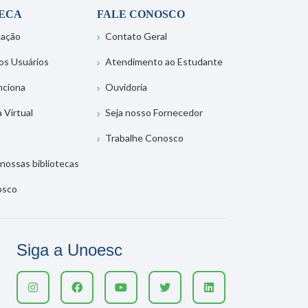
TECA
FALE CONOSCO
tação
Contato Geral
os Usuários
Atendimento ao Estudante
nciona
Ouvidoria
a Virtual
Seja nosso Fornecedor
Trabalhe Conosco
nossas bibliotecas
osco
Siga a Unoesc