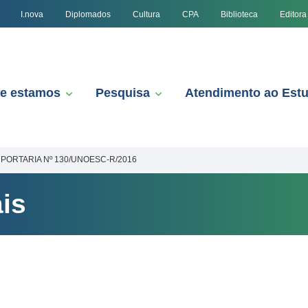
I.nova
Diplomados
Cultura
CPA
Biblioteca
Editora
e estamos
Pesquisa
Atendimento ao Est
PORTARIA Nº 130/UNOESC-R/2016
is