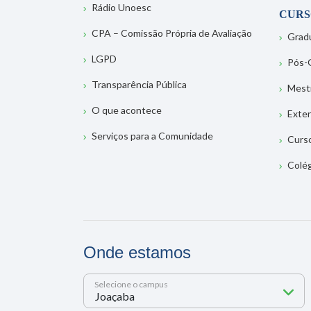
Rádio Unoesc
CURS
CPA – Comissão Própria de Avaliação
Grad
LGPD
Pós-
Transparência Pública
Mest
O que acontece
Exte
Serviços para a Comunidade
Curs
Colé
Onde estamos
Selecione o campus