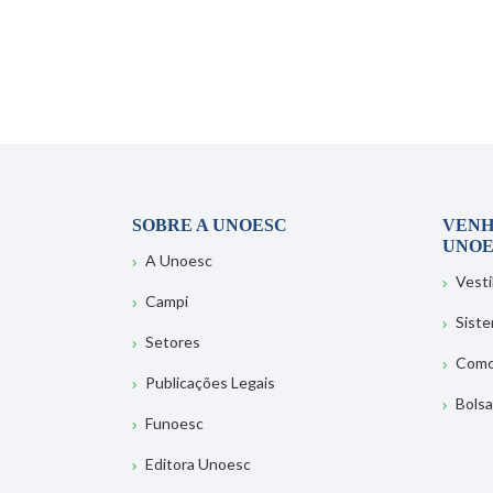
SOBRE A UNOESC
VENH
UNOE
A Unoesc
Vesti
Campi
Sist
Setores
Como
Publicações Legais
Bolsa
Funoesc
Editora Unoesc