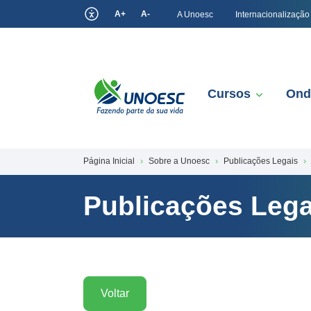
A+
A-
A Unoesc
Internacionalização
Cursos
Ond
Página Inicial
Sobre a Unoesc
Publicações Legais
Publicações Lega
Voltar