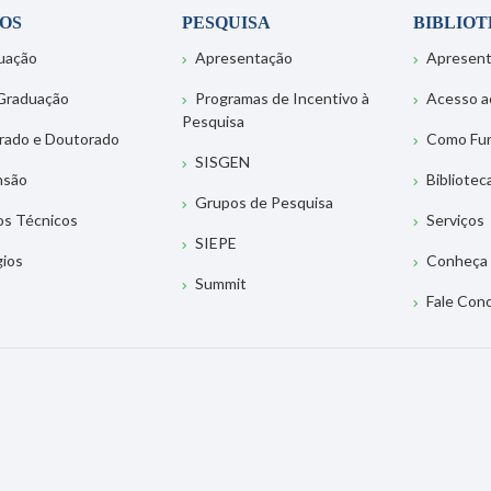
OS
PESQUISA
BIBLIO
uação
Apresentação
Apresen
Graduação
Programas de Incentivo à
Acesso a
Pesquisa
rado e Doutorado
Como Fu
SISGEN
nsão
Bibliotec
Grupos de Pesquisa
os Técnicos
Serviços
SIEPE
gios
Conheça 
Summit
Fale Con