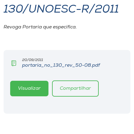
130/UNOESC-R/2011
I.nova
Revoga Portaria que especifica.
Diplomados
Cultura
20/09/2011
portaria_no_130_rev_50-08.pdf
CPA
Biblioteca
Visualizar
Compartilhar
Editora
Rádio