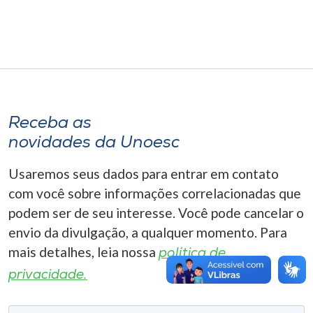
Museu
Unoesc
Store
Receba as
Selecione
novidades da Unoesc
o idioma
Usaremos seus dados para entrar em contato
com você sobre informações correlacionadas que
A+
podem ser de seu interesse. Você pode cancelar o
A-
envio da divulgação, a qualquer momento. Para
mais detalhes, leia nossa
política de
privacidade.