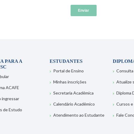
A PARA A
ESTUDANTES
DIPLOM
SC
Portal de Ensino
Consulta
bular
Minhas inscrições
Atualize
ema ACAFE
Secretaria Acadêmica
Diploma D
 ingressar
Calendário Acadêmico
Cursos e
s de Estudo
Atendimento ao Estudante
Fale Con