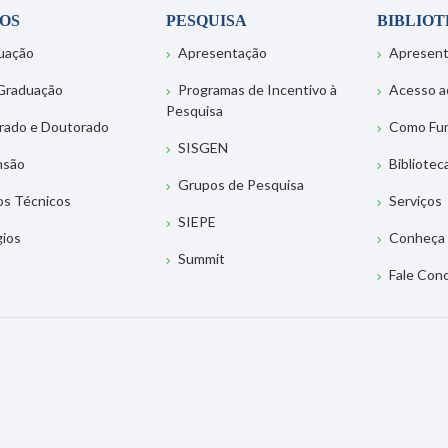
OS
PESQUISA
BIBLIO
uação
Apresentação
Apresen
Graduação
Programas de Incentivo à
Acesso a
Pesquisa
rado e Doutorado
Como Fu
SISGEN
nsão
Bibliotec
Grupos de Pesquisa
os Técnicos
Serviços
SIEPE
gios
Conheça 
Summit
Fale Con