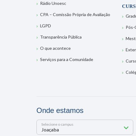
Rádio Unoesc
CURS
CPA – Comissão Própria de Avaliação
Grad
LGPD
Pós-
Transparência Pública
Mest
O que acontece
Exte
Serviços para a Comunidade
Curs
Colé
Onde estamos
Selecione o campus