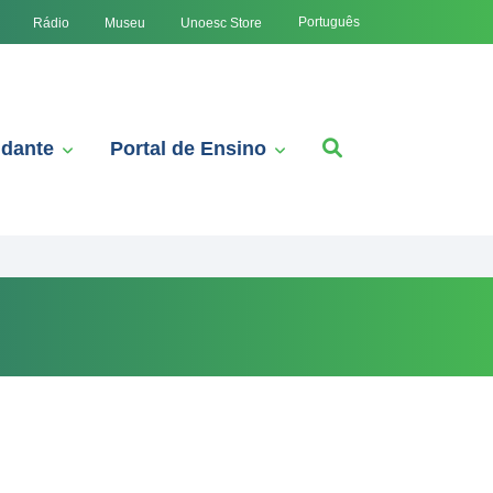
Português
Rádio
Museu
Unoesc Store
udante
Portal de Ensino