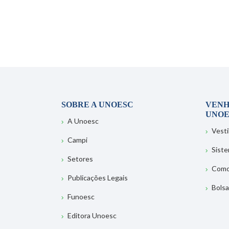
SOBRE A UNOESC
VENH
UNOE
A Unoesc
Vesti
Campi
Sist
Setores
Como
Publicações Legais
Bolsa
Funoesc
Editora Unoesc