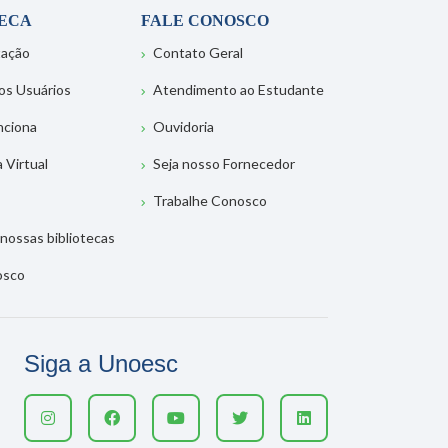
TECA
FALE CONOSCO
tação
Contato Geral
os Usuários
Atendimento ao Estudante
nciona
Ouvidoria
a Virtual
Seja nosso Fornecedor
Trabalhe Conosco
nossas bibliotecas
osco
Siga a Unoesc