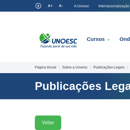
A+
A-
A Unoesc
Internacionalização
Cursos
Ond
Página Inicial
Sobre a Unoesc
Publicações Legais
Publicações Lega
Voltar